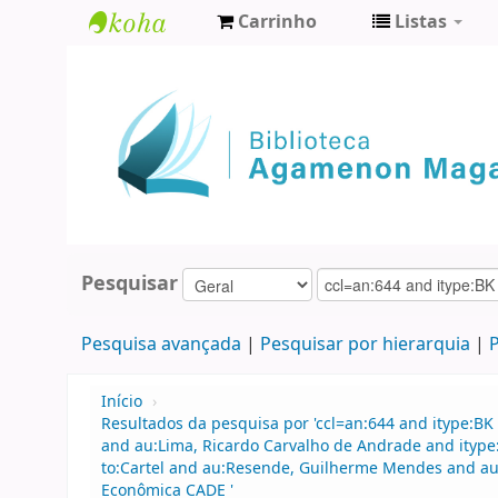
Carrinho
Listas
Biblioteca
Agamenon
Magalhães
Pesquisar
Pesquisa avançada
Pesquisar por hierarquia
P
Início
›
Resultados da pesquisa por 'ccl=an:644 and itype:BK 
and au:Lima, Ricardo Carvalho de Andrade and ityp
to:Cartel and au:Resende, Guilherme Mendes and au
Econômica CADE '