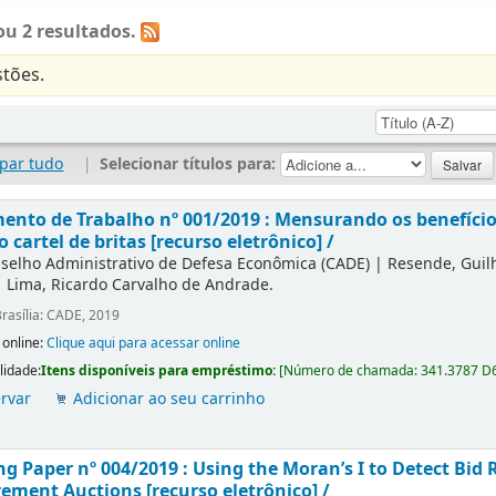
u 2 resultados.
tões.
par tudo
|
Selecionar títulos para:
nto de Trabalho nº 001/2019 : Mensurando os benefícios
o cartel de britas [recurso eletrônico] /
selho Administrativo de Defesa Econômica (CADE)
|
Resende, Gui
|
Lima, Ricardo Carvalho de Andrade.
rasília: CADE, 2019
 online:
Clique aqui para acessar online
lidade:
Itens disponíveis para empréstimo:
[
Número de chamada:
341.3787 D
rvar
Adicionar ao seu carrinho
g Paper nº 004/2019 : Using the Moran’s I to Detect Bid R
ement Auctions [recurso eletrônico] /