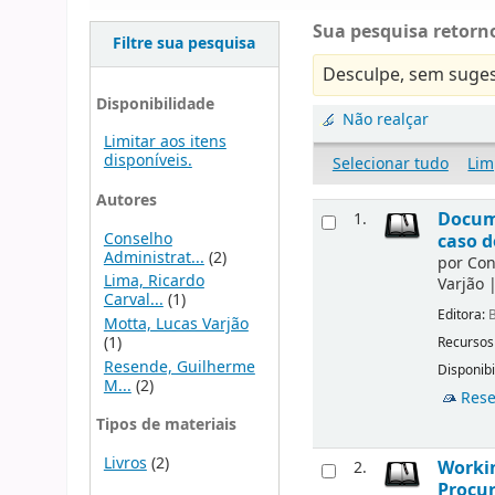
Sua pesquisa retorno
Filtre sua pesquisa
Desculpe, sem suges
Disponibilidade
Não realçar
Limitar aos itens
disponíveis.
Selecionar tudo
Lim
Autores
Docume
1.
Conselho
caso d
Administrat...
(2)
por
Con
Lima, Ricardo
Varjão
Carval...
(1)
Editora:
B
Motta, Lucas Varjão
(1)
Recursos
Resende, Guilherme
Disponibi
M...
(2)
Rese
Tipos de materiais
Livros
(2)
Workin
2.
Procur