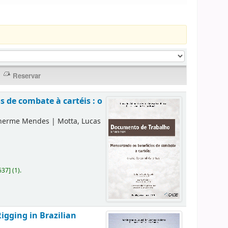
 de combate à cartéis : o
lherme Mendes
|
Motta, Lucas
637
]
(1).
igging in Brazilian