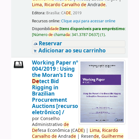
Lima,
Ricardo
Carvalho
de
Andra
de
.
Editora:
Brasília: CA
DE
, 2019
Recursos online:
Clique aqui para acessar online
Disponibili
da
de
:
Itens disponíveis para empréstimo:
[
Número
de
chama
da
:
341.3787 D637
]
(1).
Reservar
Adicionar ao seu carrinho
Working Paper nº
004/2019 : Using
the Moran’s I to
De
tect Bid
Rigging in
Brazilian
Procurement
Auctions [recurso
eletrônico] /
por
Conselho
Administrativo
de
De
fesa Econômica (CA
DE
)
|
Lima,
Ricardo
Carvalho
de
Andra
de
|
Resen
de
,
Guilherme