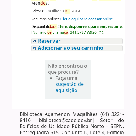
Men
de
s.
Editora:
Brasília: CA
DE
, 2019
Recursos online:
Clique aqui para acessar online
Disponibili
da
de
:
Itens disponíveis para empréstimo:
[
Número
de
chama
da
:
341.3787 W926
]
(1).
Reservar
Adicionar ao seu carrinho
Não encontrou o
que procura?
Faça uma
sugestão de
aquisição
Biblioteca Agamenon Magalhães|(61) 3221-
8416| biblioteca@cade.gov.br| Setor de
Edifícios de Utilidade Pública Norte – SEPN,
Entrequadra 515, Conjunto D, Lote 4, Edifício