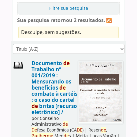
Filtre sua pesquisa
Sua pesquisa retornou 2 resultados.
Desculpe, sem sugestões.
Documento
de
Trabalho nº
001/2019 :
Mensurando os
benefícios
de
combate à cartéis
: o caso do cartel
de
britas [recurso
eletrônico] /
por
Conselho
Administrativo
de
De
fesa Econômica (CA
DE
)
|
Resen
de
,
Guilherme
Men
de
s
|
Motta, Lucas Varjão
|