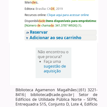
Men
de
s.
Editora:
Brasília: CA
DE
, 2019
Recursos online:
Clique aqui para acessar online
Disponibili
da
de
:
Itens disponíveis para empréstimo:
[
Número
de
chama
da
:
341.3787 W926
]
(1).
Reservar
Adicionar ao seu carrinho
Não encontrou o
que procura?
Faça uma
sugestão de
aquisição
Biblioteca Agamenon Magalhães|(61) 3221-
8416| biblioteca@cade.gov.br| Setor de
Edifícios de Utilidade Pública Norte – SEPN,
Entrequadra 515, Conjunto D, Lote 4, Edifício