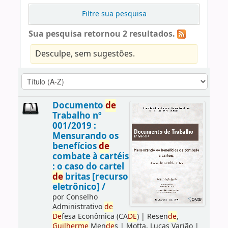
Filtre sua pesquisa
Sua pesquisa retornou 2 resultados.
Desculpe, sem sugestões.
Documento
de
Trabalho nº
001/2019 :
Mensurando os
benefícios
de
combate à cartéis
: o caso do cartel
de
britas [recurso
eletrônico] /
por
Conselho
Administrativo
de
De
fesa Econômica (CA
DE
)
|
Resen
de
,
Guilherme
Men
de
s
|
Motta, Lucas Varjão
|