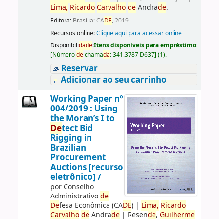
Lima,
Ricardo
Carvalho
de
Andra
de
.
Editora:
Brasília: CA
DE
, 2019
Recursos online:
Clique aqui para acessar online
Disponibili
da
de
:
Itens disponíveis para empréstimo:
[
Número
de
chama
da
:
341.3787 D637
]
(1).
Reservar
Adicionar ao seu carrinho
Working Paper nº
004/2019 : Using
the Moran’s I to
De
tect Bid
Rigging in
Brazilian
Procurement
Auctions [recurso
eletrônico] /
por
Conselho
Administrativo
de
De
fesa Econômica (CA
DE
)
|
Lima,
Ricardo
Carvalho
de
Andra
de
|
Resen
de
,
Guilherme