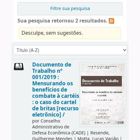
Filtre sua pesquisa
Sua pesquisa retornou 2 resultados.
Desculpe, sem sugestões.
Documento de
Trabalho nº
001/2019 :
Mensurando os
benefícios de
combate à cartéis
: o caso do cartel
de britas [recurso
eletrônico] /
por
Conselho
Administrativo de
Defesa Econômica (CADE)
|
Resende,
Guilherme Mendes
|
Motta, Lucas Varjão
|