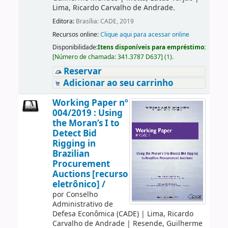
Lima, Ricardo Carvalho de Andrade.
Editora:
Brasília: CADE, 2019
Recursos online:
Clique aqui para acessar online
Disponibilidade:
Itens disponíveis para empréstimo:
[
Número de chamada:
341.3787 D637
]
(1).
Reservar
Adicionar ao seu carrinho
Working Paper nº
004/2019 : Using
the Moran’s I to
Detect Bid
Rigging in
Brazilian
Procurement
Auctions [recurso
eletrônico] /
por
Conselho
Administrativo de
Defesa Econômica (CADE)
|
Lima, Ricardo
Carvalho de Andrade
|
Resende, Guilherme