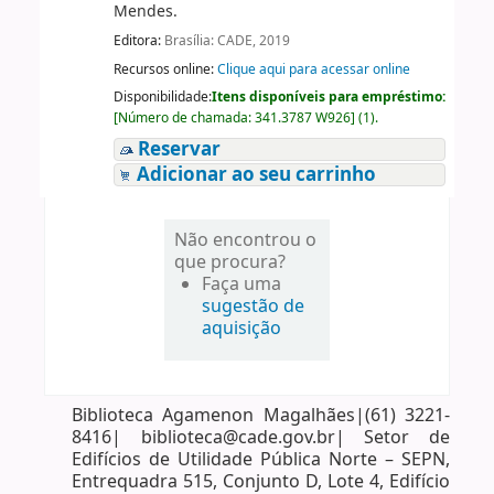
Mendes.
Editora:
Brasília: CADE, 2019
Recursos online:
Clique aqui para acessar online
Disponibilidade:
Itens disponíveis para empréstimo:
[
Número de chamada:
341.3787 W926
]
(1).
Reservar
Adicionar ao seu carrinho
Não encontrou o
que procura?
Faça uma
sugestão de
aquisição
Biblioteca Agamenon Magalhães|(61) 3221-
8416| biblioteca@cade.gov.br| Setor de
Edifícios de Utilidade Pública Norte – SEPN,
Entrequadra 515, Conjunto D, Lote 4, Edifício