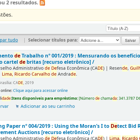
u 2 resultados.
tões.
par tudo
|
Selecionar títulos para:
mento
de
Trabalho nº 001/2019 : Mensurando os benefíci
o cartel
de
britas [recurso eletrônico] /
selho Administrativo
de
De
fesa Econômica (CA
DE
)
|
Resen
de
,
Guil
|
Lima,
Ricardo
Carvalho
de
Andra
de
.
rasília: CA
DE
, 2019
 online:
Clique aqui para acessar online
li
da
de
:
Itens disponíveis para empréstimo:
[
Número
de
chama
da
:
341.3787 D
rvar
Adicionar ao seu carrinho
g Paper nº 004/2019 : Using the Moran’s I to
De
tect Bid 
ement Auctions [recurso eletrônico] /
selho Administrativo
de
De
fesa Econômica (CA
DE
)
|
Lima,
Ricardo