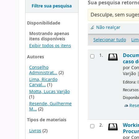
Sua pesquisa retorno
Filtre sua pesquisa
Desculpe, sem suges
Disponibilidade
Não realçar
Mostrando apenas
itens disponíveis
Selecionar tudo
Lim
Exibir todos os itens
Docu
1.
Autores
caso d
Conselho
por
Con
Administrat...
(2)
Varjão
Lima, Ricardo
Editora:
B
Carval...
(1)
Recursos
Motta, Lucas Varjão
(1)
Disponibi
Resende, Guilherme
Rese
M...
(2)
Tipos de materiais
Workin
2.
Livros
(2)
Procur
por
Con