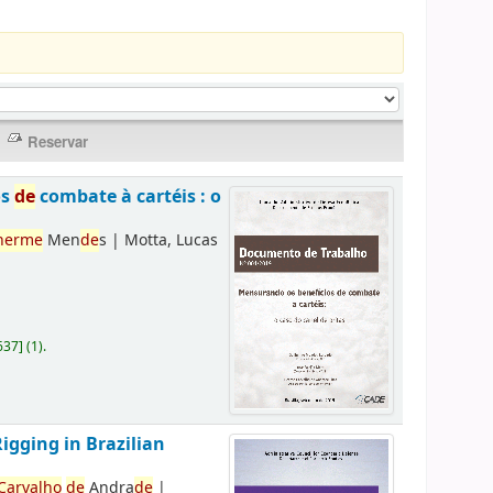
os
de
combate à cartéis : o
herme
Men
de
s
|
Motta, Lucas
637
]
(1).
Rigging in Brazilian
Carvalho
de
Andra
de
|