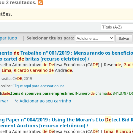
u 2 resultados.
tões.
par tudo
|
Selecionar títulos para:
mento
de
Trabalho nº 001/2019 : Mensurando os benefíci
o cartel
de
britas [recurso eletrônico] /
selho Administrativo
de
De
fesa Econômica (CA
DE
)
|
Resen
de
,
Guil
|
Lima,
Ricardo
Carvalho
de
Andra
de
.
rasília: CA
DE
, 2019
 online:
Clique aqui para acessar online
li
da
de
:
Itens disponíveis para empréstimo:
[
Número
de
chama
da
:
341.3787 D
rvar
Adicionar ao seu carrinho
g Paper nº 004/2019 : Using the Moran’s I to
De
tect Bid 
ement Auctions [recurso eletrônico] /
selho Administrativo
de
De
fesa Econômica (CA
DE
)
|
Lima,
Ricardo