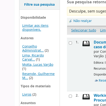
Sua pesquisa retorno
Filtre sua pesquisa
Desculpe, sem suges
Disponibilidade
Não realçar
Limitar aos itens
disponíveis.
Selecionar tudo
Lim
Autores
Docu
1.
Conselho
caso d
Administrat...
(2)
por
Con
Lima, Ricardo
Varjão
Carval...
(1)
Editora:
B
Motta, Lucas Varjão
(1)
Recursos
Resende, Guilherme
Disponibi
M...
(2)
Rese
Tipos de materiais
Livros
(2)
Workin
2.
Procur
Assuntos
por
Con