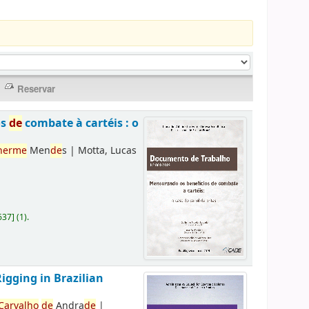
os
de
combate à cartéis : o
herme
Men
de
s
|
Motta, Lucas
637
]
(1).
Rigging in Brazilian
Carvalho
de
Andra
de
|