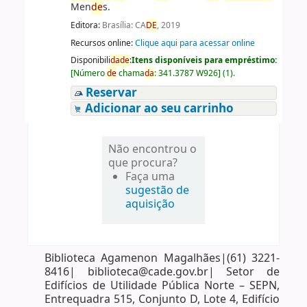
Men
de
s.
Editora:
Brasília: CA
DE
, 2019
Recursos online:
Clique aqui para acessar online
Disponibili
da
de
:
Itens disponíveis para empréstimo:
[
Número
de
chama
da
:
341.3787 W926
]
(1).
Reservar
Adicionar ao seu carrinho
Não encontrou o
que procura?
Faça uma
sugestão de
aquisição
Biblioteca Agamenon Magalhães|(61) 3221-
8416| biblioteca@cade.gov.br| Setor de
Edifícios de Utilidade Pública Norte – SEPN,
Entrequadra 515, Conjunto D, Lote 4, Edifício