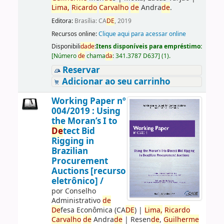
Lima,
Ricardo
Carvalho
de
Andra
de
.
Editora:
Brasília: CA
DE
, 2019
Recursos online:
Clique aqui para acessar online
Disponibili
da
de
:
Itens disponíveis para empréstimo:
[
Número
de
chama
da
:
341.3787 D637
]
(1).
Reservar
Adicionar ao seu carrinho
Working Paper nº
004/2019 : Using
the Moran’s I to
De
tect Bid
Rigging in
Brazilian
Procurement
Auctions [recurso
eletrônico] /
por
Conselho
Administrativo
de
De
fesa Econômica (CA
DE
)
|
Lima,
Ricardo
Carvalho
de
Andra
de
|
Resen
de
,
Guilherme