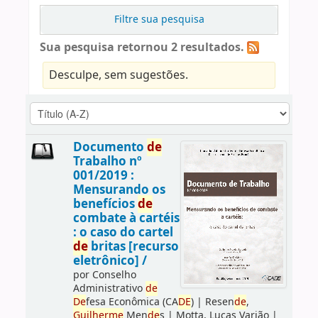
Filtre sua pesquisa
Sua pesquisa retornou 2 resultados.
Desculpe, sem sugestões.
Documento
de
Trabalho nº
001/2019 :
Mensurando os
benefícios
de
combate à cartéis
: o caso do cartel
de
britas [recurso
eletrônico] /
por
Conselho
Administrativo
de
De
fesa Econômica (CA
DE
)
|
Resen
de
,
Guilherme
Men
de
s
|
Motta, Lucas Varjão
|