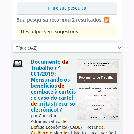
Filtre sua pesquisa
Sua pesquisa retornou 2 resultados.
Desculpe, sem sugestões.
Documento
de
Trabalho nº
001/2019 :
Mensurando os
benefícios
de
combate à cartéis
: o caso do cartel
de
britas [recurso
eletrônico] /
por
Conselho
Administrativo
de
De
fesa Econômica (CA
DE
)
|
Resen
de
,
Guilherme
Men
de
s
|
Motta, Lucas Varjão
|