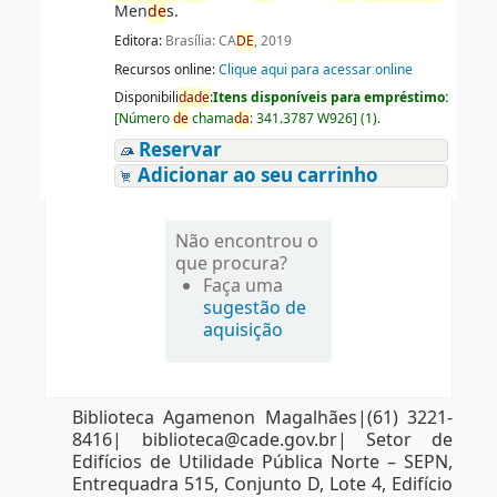
Men
de
s.
Editora:
Brasília: CA
DE
, 2019
Recursos online:
Clique aqui para acessar online
Disponibili
da
de
:
Itens disponíveis para empréstimo:
[
Número
de
chama
da
:
341.3787 W926
]
(1).
Reservar
Adicionar ao seu carrinho
Não encontrou o
que procura?
Faça uma
sugestão de
aquisição
Biblioteca Agamenon Magalhães|(61) 3221-
8416| biblioteca@cade.gov.br| Setor de
Edifícios de Utilidade Pública Norte – SEPN,
Entrequadra 515, Conjunto D, Lote 4, Edifício