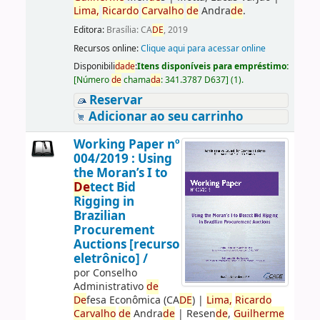
Lima,
Ricardo
Carvalho
de
Andra
de
.
Editora:
Brasília: CA
DE
, 2019
Recursos online:
Clique aqui para acessar online
Disponibili
da
de
:
Itens disponíveis para empréstimo:
[
Número
de
chama
da
:
341.3787 D637
]
(1).
Reservar
Adicionar ao seu carrinho
Working Paper nº
004/2019 : Using
the Moran’s I to
De
tect Bid
Rigging in
Brazilian
Procurement
Auctions [recurso
eletrônico] /
por
Conselho
Administrativo
de
De
fesa Econômica (CA
DE
)
|
Lima,
Ricardo
Carvalho
de
Andra
de
|
Resen
de
,
Guilherme