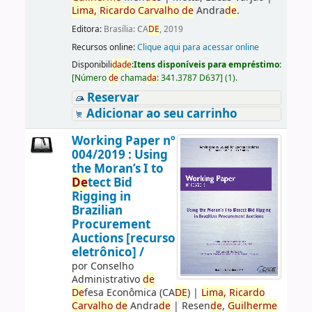
Lima,
Ricardo
Carvalho
de
Andra
de
.
Editora:
Brasília: CA
DE
, 2019
Recursos online:
Clique aqui para acessar online
Disponibili
da
de
:
Itens disponíveis para empréstimo:
[
Número
de
chama
da
:
341.3787 D637
]
(1).
Reservar
Adicionar ao seu carrinho
Working Paper nº
004/2019 : Using
the Moran’s I to
De
tect Bid
Rigging in
Brazilian
Procurement
Auctions [recurso
eletrônico] /
por
Conselho
Administrativo
de
De
fesa Econômica (CA
DE
)
|
Lima,
Ricardo
Carvalho
de
Andra
de
|
Resen
de
,
Guilherme