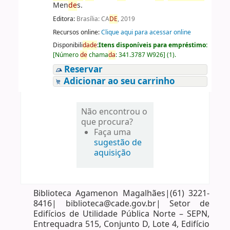
Men
de
s.
Editora:
Brasília: CA
DE
, 2019
Recursos online:
Clique aqui para acessar online
Disponibili
da
de
:
Itens disponíveis para empréstimo:
[
Número
de
chama
da
:
341.3787 W926
]
(1).
Reservar
Adicionar ao seu carrinho
Não encontrou o
que procura?
Faça uma
sugestão de
aquisição
Biblioteca Agamenon Magalhães|(61) 3221-
8416| biblioteca@cade.gov.br| Setor de
Edifícios de Utilidade Pública Norte – SEPN,
Entrequadra 515, Conjunto D, Lote 4, Edifício