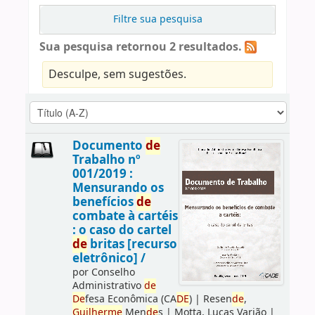
Filtre sua pesquisa
Sua pesquisa retornou 2 resultados.
Desculpe, sem sugestões.
Documento
de
Trabalho nº
001/2019 :
Mensurando os
benefícios
de
combate à cartéis
: o caso do cartel
de
britas [recurso
eletrônico] /
por
Conselho
Administrativo
de
De
fesa Econômica (CA
DE
)
|
Resen
de
,
Guilherme
Men
de
s
|
Motta, Lucas Varjão
|