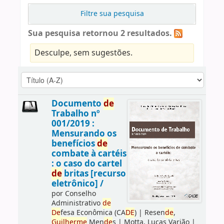
Filtre sua pesquisa
Sua pesquisa retornou 2 resultados.
Desculpe, sem sugestões.
Documento
de
Trabalho nº
001/2019 :
Mensurando os
benefícios
de
combate à cartéis
: o caso do cartel
de
britas [recurso
eletrônico] /
por
Conselho
Administrativo
de
De
fesa Econômica (CA
DE
)
|
Resen
de
,
Guilherme
Men
de
s
|
Motta, Lucas Varjão
|