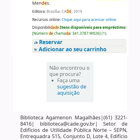
Men
de
s.
Editora:
Brasília: CA
DE
, 2019
Recursos online:
Clique aqui para acessar online
Disponibili
da
de
:
Itens disponíveis para empréstimo:
[
Número
de
chama
da
:
341.3787 W926
]
(1).
Reservar
Adicionar ao seu carrinho
Não encontrou o
que procura?
Faça uma
sugestão de
aquisição
Biblioteca Agamenon Magalhães|(61) 3221-
8416| biblioteca@cade.gov.br| Setor de
Edifícios de Utilidade Pública Norte – SEPN,
Entrequadra 515, Conjunto D, Lote 4, Edifício