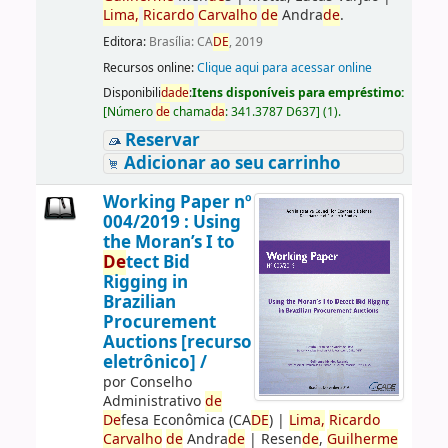
Lima,
Ricardo
Carvalho
de
Andra
de
.
Editora:
Brasília: CA
DE
, 2019
Recursos online:
Clique aqui para acessar online
Disponibili
da
de
:
Itens disponíveis para empréstimo:
[
Número
de
chama
da
:
341.3787 D637
]
(1).
Reservar
Adicionar ao seu carrinho
Working Paper nº
004/2019 : Using
the Moran’s I to
De
tect Bid
Rigging in
Brazilian
Procurement
Auctions [recurso
eletrônico] /
por
Conselho
Administrativo
de
De
fesa Econômica (CA
DE
)
|
Lima,
Ricardo
Carvalho
de
Andra
de
|
Resen
de
,
Guilherme