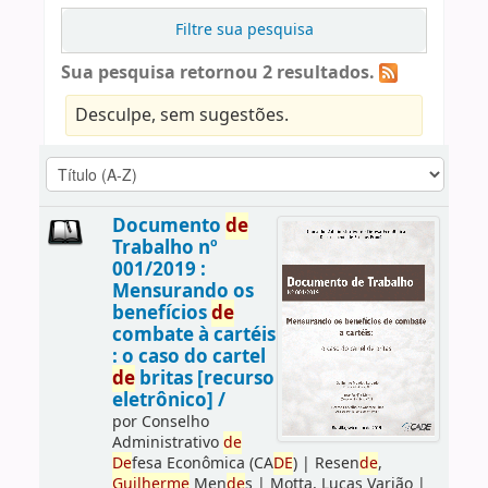
Filtre sua pesquisa
Sua pesquisa retornou 2 resultados.
Desculpe, sem sugestões.
Documento
de
Trabalho nº
001/2019 :
Mensurando os
benefícios
de
combate à cartéis
: o caso do cartel
de
britas [recurso
eletrônico] /
por
Conselho
Administrativo
de
De
fesa Econômica (CA
DE
)
|
Resen
de
,
Guilherme
Men
de
s
|
Motta, Lucas Varjão
|