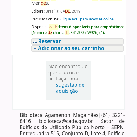
Men
de
s.
Editora:
Brasília: CA
DE
, 2019
Recursos online:
Clique aqui para acessar online
Disponibili
da
de
:
Itens disponíveis para empréstimo:
[
Número
de
chama
da
:
341.3787 W926
]
(1).
Reservar
Adicionar ao seu carrinho
Não encontrou o
que procura?
Faça uma
sugestão de
aquisição
Biblioteca Agamenon Magalhães|(61) 3221-
8416| biblioteca@cade.gov.br| Setor de
Edifícios de Utilidade Pública Norte – SEPN,
Entrequadra 515, Conjunto D, Lote 4, Edifício