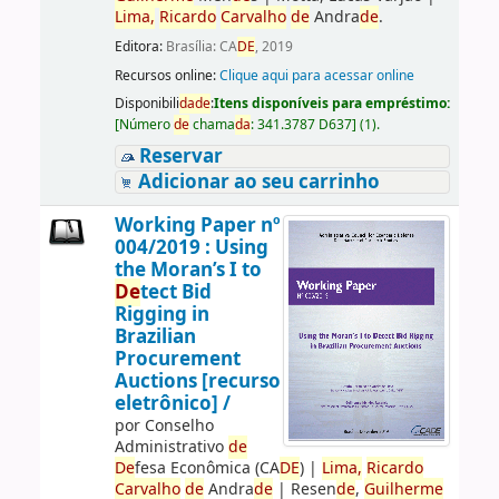
Lima,
Ricardo
Carvalho
de
Andra
de
.
Editora:
Brasília: CA
DE
, 2019
Recursos online:
Clique aqui para acessar online
Disponibili
da
de
:
Itens disponíveis para empréstimo:
[
Número
de
chama
da
:
341.3787 D637
]
(1).
Reservar
Adicionar ao seu carrinho
Working Paper nº
004/2019 : Using
the Moran’s I to
De
tect Bid
Rigging in
Brazilian
Procurement
Auctions [recurso
eletrônico] /
por
Conselho
Administrativo
de
De
fesa Econômica (CA
DE
)
|
Lima,
Ricardo
Carvalho
de
Andra
de
|
Resen
de
,
Guilherme