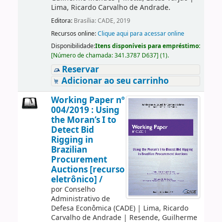
Lima, Ricardo Carvalho de Andrade.
Editora:
Brasília: CADE, 2019
Recursos online:
Clique aqui para acessar online
Disponibilidade:
Itens disponíveis para empréstimo:
[
Número de chamada:
341.3787 D637
]
(1).
Reservar
Adicionar ao seu carrinho
Working Paper nº
004/2019 : Using
the Moran’s I to
Detect Bid
Rigging in
Brazilian
Procurement
Auctions [recurso
eletrônico] /
por
Conselho
Administrativo de
Defesa Econômica (CADE)
|
Lima, Ricardo
Carvalho de Andrade
|
Resende, Guilherme