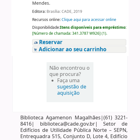
Mendes.
Editora:
Brasília: CADE, 2019
Recursos online:
Clique aqui para acessar online
Disponibilidade:
Itens disponíveis para empréstimo:
[
Número de chamada:
341.3787 W926
]
(1).
Reservar
Adicionar ao seu carrinho
Não encontrou o
que procura?
Faça uma
sugestão de
aquisição
Biblioteca Agamenon Magalhães|(61) 3221-
8416| biblioteca@cade.gov.br| Setor de
Edifícios de Utilidade Pública Norte – SEPN,
Entrequadra 515, Conjunto D, Lote 4, Edifício