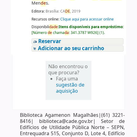
Men
de
s.
Editora:
Brasília: CA
DE
, 2019
Recursos online:
Clique aqui para acessar online
Disponibili
da
de
:
Itens disponíveis para empréstimo:
[
Número
de
chama
da
:
341.3787 W926
]
(1).
Reservar
Adicionar ao seu carrinho
Não encontrou o
que procura?
Faça uma
sugestão de
aquisição
Biblioteca Agamenon Magalhães|(61) 3221-
8416| biblioteca@cade.gov.br| Setor de
Edifícios de Utilidade Pública Norte – SEPN,
Entrequadra 515, Conjunto D, Lote 4, Edifício