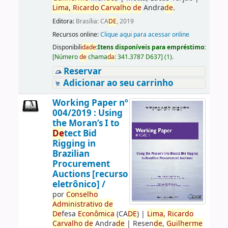
Lima,
Ricardo
Carvalho
de
Andra
de
.
Editora:
Brasília: CA
DE
, 2019
Recursos online:
Clique aqui para acessar online
Disponibili
da
de
:
Itens disponíveis para empréstimo:
[
Número
de
chama
da
:
341.3787 D637
]
(1).
Reservar
Adicionar ao seu carrinho
Working Paper nº
004/2019 : Using
the Moran’s I to
De
tect Bid
Rigging in
Brazilian
Procurement
Auctions [recurso
eletrônico] /
por
Conselho
Administrativo
de
De
fesa
Econômica
(CA
DE
)
|
Lima,
Ricardo
Carvalho
de
Andra
de
|
Resen
de
,
Guilherme