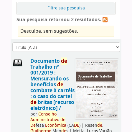
Filtre sua pesquisa
Sua pesquisa retornou 2 resultados.
Desculpe, sem sugestões.
Documento
de
Trabalho nº
001/2019 :
Mensurando os
benefícios
de
combate à cartéis
: o caso do cartel
de
britas [recurso
eletrônico] /
por
Conselho
Administrativo
de
De
fesa
Econômica
(CA
DE
)
|
Resen
de
,
Guilherme
Men
de
s
|
Motta, Lucas Varjão
|