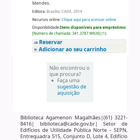
Mendes.
Editora:
Brasília: CADE, 2019
Recursos online:
Clique aqui para acessar online
Disponibilidade:
Itens disponíveis para empréstimo:
[
Número de chamada:
341.3787 W926
]
(1).
Reservar
Adicionar ao seu carrinho
Não encontrou o
que procura?
Faça uma
sugestão de
aquisição
Biblioteca Agamenon Magalhães|(61) 3221-
8416| biblioteca@cade.gov.br| Setor de
Edifícios de Utilidade Pública Norte – SEPN,
Entrequadra 515, Conjunto D, Lote 4, Edifício