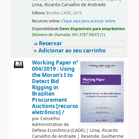
Lima, Ricardo Carvalho de Andrade.
Editora:
Brasília: CADE, 2019
Recursos online:
Clique aqui para acessar online
Disponibilidade:
Itens disponíveis para empréstimo:
[
Número de chamada:
341.3787 D637
]
(1).
Reservar
Adicionar ao seu carrinho
Working Paper nº
004/2019 : Using
the Moran’s I to
Detect Bid
Rigging in
Brazilian
Procurement
Auctions [recurso
eletrônico] /
por
Conselho
Administrativo de
Defesa Econômica (CADE)
|
Lima, Ricardo
Carvalho de Andrade
|
Resende, Guilherme