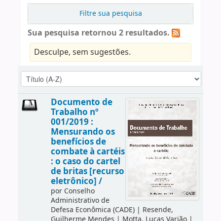
Filtre sua pesquisa
Sua pesquisa retornou 2 resultados.
Desculpe, sem sugestões.
Documento de
Trabalho nº
001/2019 :
Mensurando os
benefícios de
combate à cartéis
: o caso do cartel
de britas [recurso
eletrônico] /
por
Conselho
Administrativo de
Defesa Econômica (CADE)
|
Resende,
Guilherme Mendes
|
Motta, Lucas Varjão
|