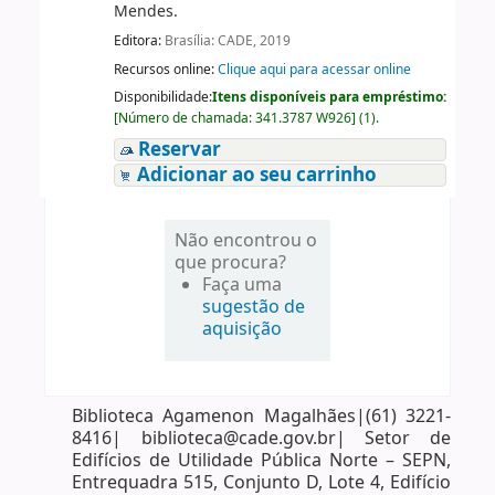
Mendes.
Editora:
Brasília: CADE, 2019
Recursos online:
Clique aqui para acessar online
Disponibilidade:
Itens disponíveis para empréstimo:
[
Número de chamada:
341.3787 W926
]
(1).
Reservar
Adicionar ao seu carrinho
Não encontrou o
que procura?
Faça uma
sugestão de
aquisição
Biblioteca Agamenon Magalhães|(61) 3221-
8416| biblioteca@cade.gov.br| Setor de
Edifícios de Utilidade Pública Norte – SEPN,
Entrequadra 515, Conjunto D, Lote 4, Edifício