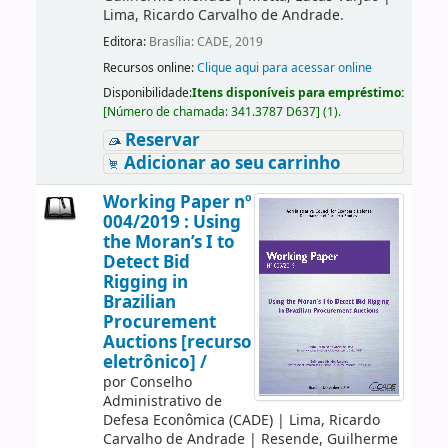
Lima, Ricardo Carvalho de Andrade.
Editora:
Brasília: CADE, 2019
Recursos online:
Clique aqui para acessar online
Disponibilidade:
Itens disponíveis para empréstimo:
[
Número de chamada:
341.3787 D637
]
(1).
Reservar
Adicionar ao seu carrinho
Working Paper nº
004/2019 : Using
the Moran’s I to
Detect Bid
Rigging in
Brazilian
Procurement
Auctions [recurso
eletrônico] /
por
Conselho
Administrativo de
Defesa Econômica (CADE)
|
Lima, Ricardo
Carvalho de Andrade
|
Resende, Guilherme