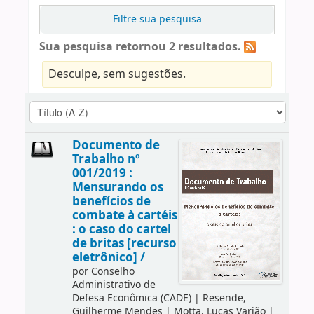
Filtre sua pesquisa
Sua pesquisa retornou 2 resultados.
Desculpe, sem sugestões.
Documento de
Trabalho nº
001/2019 :
Mensurando os
benefícios de
combate à cartéis
: o caso do cartel
de britas [recurso
eletrônico] /
por
Conselho
Administrativo de
Defesa Econômica (CADE)
|
Resende,
Guilherme Mendes
|
Motta, Lucas Varjão
|