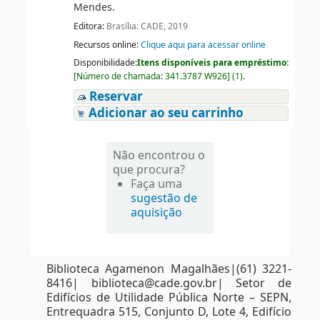
Mendes.
Editora:
Brasília: CADE, 2019
Recursos online:
Clique aqui para acessar online
Disponibilidade:
Itens disponíveis para empréstimo:
[
Número de chamada:
341.3787 W926
]
(1).
Reservar
Adicionar ao seu carrinho
Não encontrou o
que procura?
Faça uma
sugestão de
aquisição
Biblioteca Agamenon Magalhães|(61) 3221-
8416| biblioteca@cade.gov.br| Setor de
Edifícios de Utilidade Pública Norte – SEPN,
Entrequadra 515, Conjunto D, Lote 4, Edifício