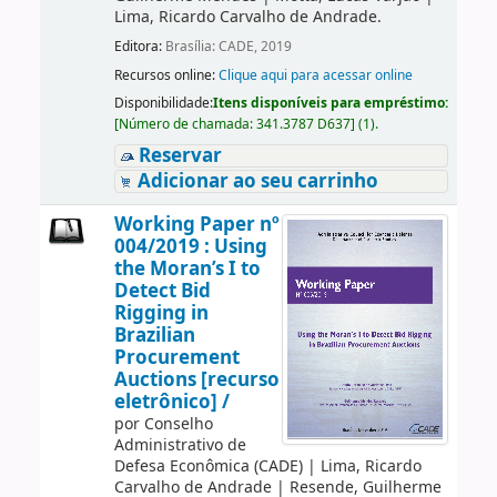
Lima, Ricardo Carvalho de Andrade.
Editora:
Brasília: CADE, 2019
Recursos online:
Clique aqui para acessar online
Disponibilidade:
Itens disponíveis para empréstimo:
[
Número de chamada:
341.3787 D637
]
(1).
Reservar
Adicionar ao seu carrinho
Working Paper nº
004/2019 : Using
the Moran’s I to
Detect Bid
Rigging in
Brazilian
Procurement
Auctions [recurso
eletrônico] /
por
Conselho
Administrativo de
Defesa Econômica (CADE)
|
Lima, Ricardo
Carvalho de Andrade
|
Resende, Guilherme