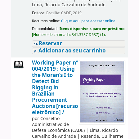
Lima, Ricardo Carvalho de Andrade.
Editora:
Brasília: CADE, 2019
Recursos online:
Clique aqui para acessar online
Disponibilidade:
Itens disponíveis para empréstimo:
[
Número de chamada:
341.3787 D637
]
(1).
Reservar
Adicionar ao seu carrinho
Working Paper nº
004/2019 : Using
the Moran’s I to
Detect Bid
Rigging in
Brazilian
Procurement
Auctions [recurso
eletrônico] /
por
Conselho
Administrativo de
Defesa Econômica (CADE)
|
Lima, Ricardo
Carvalho de Andrade
|
Resende, Guilherme