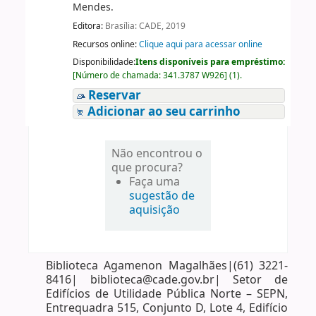
Mendes.
Editora:
Brasília: CADE, 2019
Recursos online:
Clique aqui para acessar online
Disponibilidade:
Itens disponíveis para empréstimo:
[
Número de chamada:
341.3787 W926
]
(1).
Reservar
Adicionar ao seu carrinho
Não encontrou o
que procura?
Faça uma
sugestão de
aquisição
Biblioteca Agamenon Magalhães|(61) 3221-
8416| biblioteca@cade.gov.br| Setor de
Edifícios de Utilidade Pública Norte – SEPN,
Entrequadra 515, Conjunto D, Lote 4, Edifício