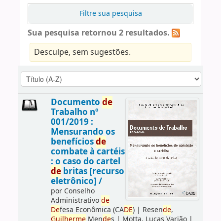
Filtre sua pesquisa
Sua pesquisa retornou 2 resultados.
Desculpe, sem sugestões.
Documento
de
Trabalho nº
001/2019 :
Mensurando os
benefícios
de
combate à cartéis
: o caso do cartel
de
britas [recurso
eletrônico] /
por
Conselho
Administrativo
de
De
fesa Econômica (CA
DE
)
|
Resen
de
,
Guilherme
Men
de
s
|
Motta, Lucas Varjão
|