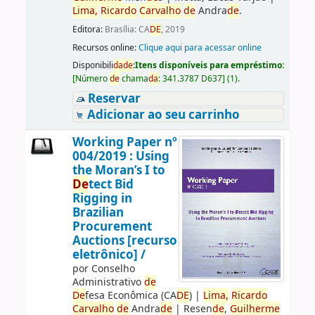
Lima,
Ricardo
Carvalho
de
Andra
de
.
Editora:
Brasília: CA
DE
, 2019
Recursos online:
Clique aqui para acessar online
Disponibili
da
de
:
Itens disponíveis para empréstimo:
[
Número
de
chama
da
:
341.3787 D637
]
(1).
Reservar
Adicionar ao seu carrinho
Working Paper nº
004/2019 : Using
the Moran’s I to
De
tect Bid
Rigging in
Brazilian
Procurement
Auctions [recurso
eletrônico] /
por
Conselho
Administrativo
de
De
fesa Econômica (CA
DE
)
|
Lima,
Ricardo
Carvalho
de
Andra
de
|
Resen
de
,
Guilherme