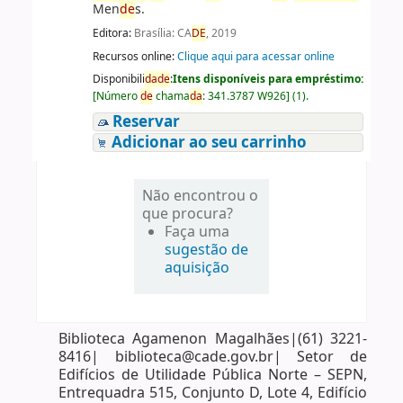
Men
de
s.
Editora:
Brasília: CA
DE
, 2019
Recursos online:
Clique aqui para acessar online
Disponibili
da
de
:
Itens disponíveis para empréstimo:
[
Número
de
chama
da
:
341.3787 W926
]
(1).
Reservar
Adicionar ao seu carrinho
Não encontrou o
que procura?
Faça uma
sugestão de
aquisição
Biblioteca Agamenon Magalhães|(61) 3221-
8416| biblioteca@cade.gov.br| Setor de
Edifícios de Utilidade Pública Norte – SEPN,
Entrequadra 515, Conjunto D, Lote 4, Edifício