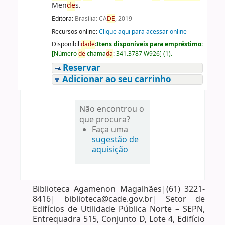
Men
de
s.
Editora:
Brasília: CA
DE
, 2019
Recursos online:
Clique aqui para acessar online
Disponibili
da
de
:
Itens disponíveis para empréstimo:
[
Número
de
chama
da
:
341.3787 W926
]
(1).
Reservar
Adicionar ao seu carrinho
Não encontrou o
que procura?
Faça uma
sugestão de
aquisição
Biblioteca Agamenon Magalhães|(61) 3221-
8416| biblioteca@cade.gov.br| Setor de
Edifícios de Utilidade Pública Norte – SEPN,
Entrequadra 515, Conjunto D, Lote 4, Edifício