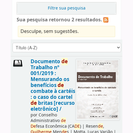
Filtre sua pesquisa
Sua pesquisa retornou 2 resultados.
Desculpe, sem sugestões.
Documento
de
Trabalho nº
001/2019 :
Mensurando os
benefícios
de
combate à cartéis
: o caso do cartel
de
britas [recurso
eletrônico] /
por
Conselho
Administrativo
de
De
fesa Econômica (CA
DE
)
|
Resen
de
,
Guilherme
Men
de
s
|
Motta, Lucas Varjão
|