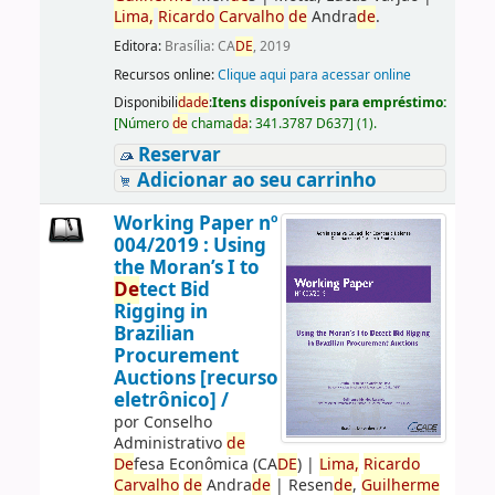
Lima,
Ricardo
Carvalho
de
Andra
de
.
Editora:
Brasília: CA
DE
, 2019
Recursos online:
Clique aqui para acessar online
Disponibili
da
de
:
Itens disponíveis para empréstimo:
[
Número
de
chama
da
:
341.3787 D637
]
(1).
Reservar
Adicionar ao seu carrinho
Working Paper nº
004/2019 : Using
the Moran’s I to
De
tect Bid
Rigging in
Brazilian
Procurement
Auctions [recurso
eletrônico] /
por
Conselho
Administrativo
de
De
fesa Econômica (CA
DE
)
|
Lima,
Ricardo
Carvalho
de
Andra
de
|
Resen
de
,
Guilherme