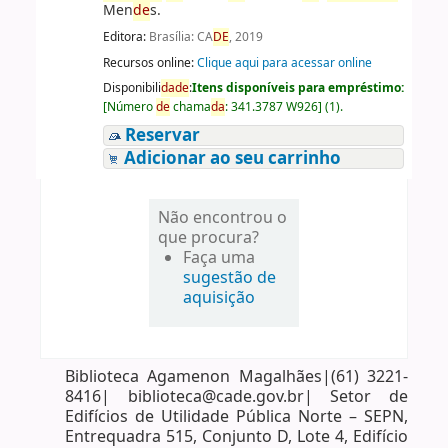
Men
de
s.
Editora:
Brasília: CA
DE
, 2019
Recursos online:
Clique aqui para acessar online
Disponibili
da
de
:
Itens disponíveis para empréstimo:
[
Número
de
chama
da
:
341.3787 W926
]
(1).
Reservar
Adicionar ao seu carrinho
Não encontrou o
que procura?
Faça uma
sugestão de
aquisição
Biblioteca Agamenon Magalhães|(61) 3221-
8416| biblioteca@cade.gov.br| Setor de
Edifícios de Utilidade Pública Norte – SEPN,
Entrequadra 515, Conjunto D, Lote 4, Edifício