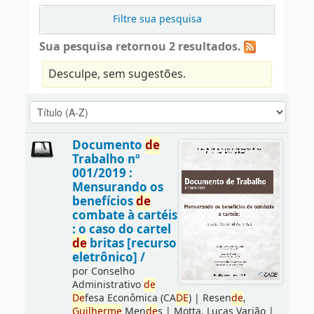
Filtre sua pesquisa
Sua pesquisa retornou 2 resultados.
Desculpe, sem sugestões.
Documento
de
Trabalho nº
001/2019 :
Mensurando os
benefícios
de
combate à cartéis
: o caso do cartel
de
britas [recurso
eletrônico] /
por
Conselho
Administrativo
de
De
fesa Econômica (CA
DE
)
|
Resen
de
,
Guilherme
Men
de
s
|
Motta, Lucas Varjão
|