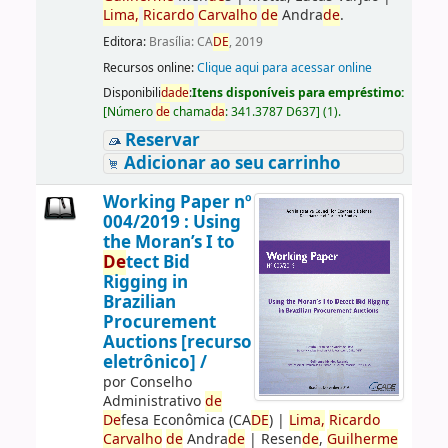
Lima,
Ricardo
Carvalho
de
Andra
de
.
Editora:
Brasília: CA
DE
, 2019
Recursos online:
Clique aqui para acessar online
Disponibili
da
de
:
Itens disponíveis para empréstimo:
[
Número
de
chama
da
:
341.3787 D637
]
(1).
Reservar
Adicionar ao seu carrinho
Working Paper nº
004/2019 : Using
the Moran’s I to
De
tect Bid
Rigging in
Brazilian
Procurement
Auctions [recurso
eletrônico] /
por
Conselho
Administrativo
de
De
fesa Econômica (CA
DE
)
|
Lima,
Ricardo
Carvalho
de
Andra
de
|
Resen
de
,
Guilherme