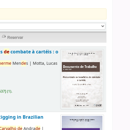
os
de
combate à cartéis : o
herme
Men
de
s
|
Motta, Lucas
637
]
(1).
Rigging in Brazilian
Carvalho
de
Andra
de
|