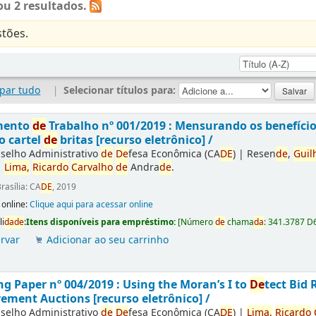
u 2 resultados.
tões.
par tudo
|
Selecionar títulos para:
mento
de
Trabalho nº 001/2019 : Mensurando os benefíci
o cartel
de
britas [recurso eletrônico] /
selho Administrativo
de
De
fesa Econômica (CA
DE
)
|
Resen
de
,
Guil
|
Lima,
Ricardo
Carvalho
de
Andra
de
.
rasília: CA
DE
, 2019
 online:
Clique aqui para acessar online
li
da
de
:
Itens disponíveis para empréstimo:
[
Número
de
chama
da
:
341.3787 D
rvar
Adicionar ao seu carrinho
g Paper nº 004/2019 : Using the Moran’s I to
De
tect Bid 
ement Auctions [recurso eletrônico] /
selho Administrativo
de
De
fesa Econômica (CA
DE
)
|
Lima,
Ricardo