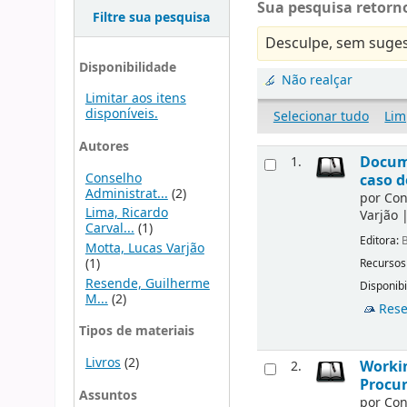
Sua pesquisa retorno
Filtre sua pesquisa
Desculpe, sem suges
Disponibilidade
Não realçar
Limitar aos itens
disponíveis.
Selecionar tudo
Lim
Autores
Docu
1.
Conselho
caso d
Administrat...
(2)
por
Con
Lima, Ricardo
Varjão
Carval...
(1)
Editora:
B
Motta, Lucas Varjão
(1)
Recursos
Resende, Guilherme
Disponibi
M...
(2)
Rese
Tipos de materiais
Livros
(2)
Workin
2.
Procur
Assuntos
por
Con