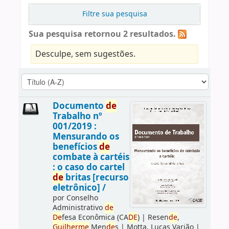
Filtre sua pesquisa
Sua pesquisa retornou 2 resultados.
Desculpe, sem sugestões.
Documento
de
Trabalho nº
001/2019 :
Mensurando os
benefícios
de
combate à cartéis
: o caso do cartel
de
britas [recurso
eletrônico] /
por
Conselho
Administrativo
de
De
fesa Econômica (CA
DE
)
|
Resen
de
,
Guilherme
Men
de
s
|
Motta, Lucas Varjão
|