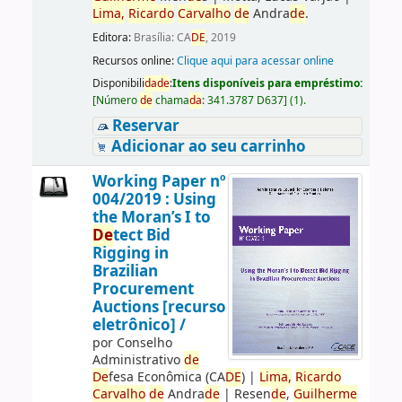
Lima,
Ricardo
Carvalho
de
Andra
de
.
Editora:
Brasília: CA
DE
, 2019
Recursos online:
Clique aqui para acessar online
Disponibili
da
de
:
Itens disponíveis para empréstimo:
[
Número
de
chama
da
:
341.3787 D637
]
(1).
Reservar
Adicionar ao seu carrinho
Working Paper nº
004/2019 : Using
the Moran’s I to
De
tect Bid
Rigging in
Brazilian
Procurement
Auctions [recurso
eletrônico] /
por
Conselho
Administrativo
de
De
fesa Econômica (CA
DE
)
|
Lima,
Ricardo
Carvalho
de
Andra
de
|
Resen
de
,
Guilherme