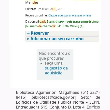
Men
de
s.
Editora:
Brasília: CA
DE
, 2019
Recursos online:
Clique aqui para acessar online
Disponibili
da
de
:
Itens disponíveis para empréstimo:
[
Número
de
chama
da
:
341.3787 W926
]
(1).
Reservar
Adicionar ao seu carrinho
Não encontrou o
que procura?
Faça uma
sugestão de
aquisição
Biblioteca Agamenon Magalhães|(61) 3221-
8416| biblioteca@cade.gov.br| Setor de
Edifícios de Utilidade Pública Norte – SEPN,
Entrequadra 515, Conjunto D, Lote 4, Edifício