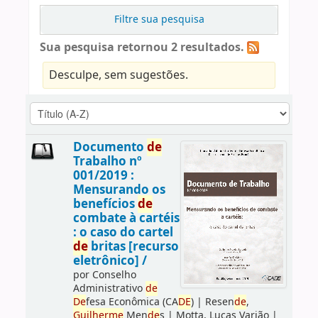
Filtre sua pesquisa
Sua pesquisa retornou 2 resultados.
Desculpe, sem sugestões.
Documento
de
Trabalho nº
001/2019 :
Mensurando os
benefícios
de
combate à cartéis
: o caso do cartel
de
britas [recurso
eletrônico] /
por
Conselho
Administrativo
de
De
fesa Econômica (CA
DE
)
|
Resen
de
,
Guilherme
Men
de
s
|
Motta, Lucas Varjão
|