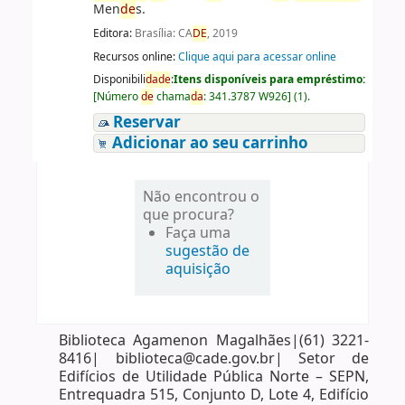
Men
de
s.
Editora:
Brasília: CA
DE
, 2019
Recursos online:
Clique aqui para acessar online
Disponibili
da
de
:
Itens disponíveis para empréstimo:
[
Número
de
chama
da
:
341.3787 W926
]
(1).
Reservar
Adicionar ao seu carrinho
Não encontrou o
que procura?
Faça uma
sugestão de
aquisição
Biblioteca Agamenon Magalhães|(61) 3221-
8416| biblioteca@cade.gov.br| Setor de
Edifícios de Utilidade Pública Norte – SEPN,
Entrequadra 515, Conjunto D, Lote 4, Edifício