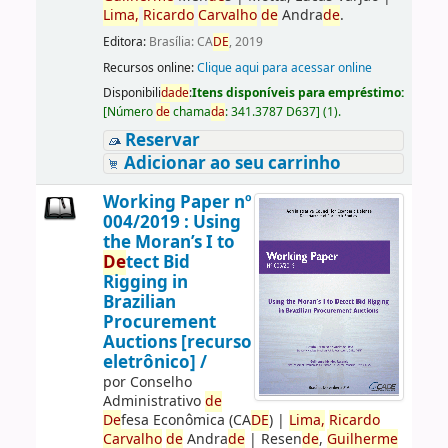
Lima,
Ricardo
Carvalho
de
Andra
de
.
Editora:
Brasília: CA
DE
, 2019
Recursos online:
Clique aqui para acessar online
Disponibili
da
de
:
Itens disponíveis para empréstimo:
[
Número
de
chama
da
:
341.3787 D637
]
(1).
Reservar
Adicionar ao seu carrinho
Working Paper nº
004/2019 : Using
the Moran’s I to
De
tect Bid
Rigging in
Brazilian
Procurement
Auctions [recurso
eletrônico] /
por
Conselho
Administrativo
de
De
fesa Econômica (CA
DE
)
|
Lima,
Ricardo
Carvalho
de
Andra
de
|
Resen
de
,
Guilherme