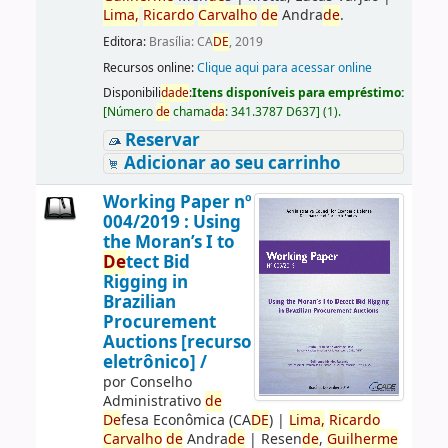
Lima,
Ricardo
Carvalho
de
Andra
de
.
Editora:
Brasília: CA
DE
, 2019
Recursos online:
Clique aqui para acessar online
Disponibili
da
de
:
Itens disponíveis para empréstimo:
[
Número
de
chama
da
:
341.3787 D637
]
(1).
Reservar
Adicionar ao seu carrinho
Working Paper nº
004/2019 : Using
the Moran’s I to
De
tect Bid
Rigging in
Brazilian
Procurement
Auctions [recurso
eletrônico] /
por
Conselho
Administrativo
de
De
fesa Econômica (CA
DE
)
|
Lima,
Ricardo
Carvalho
de
Andra
de
|
Resen
de
,
Guilherme