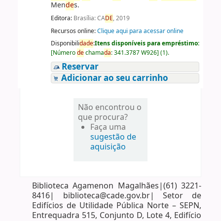
Men
de
s.
Editora:
Brasília: CA
DE
, 2019
Recursos online:
Clique aqui para acessar online
Disponibili
da
de
:
Itens disponíveis para empréstimo:
[
Número
de
chama
da
:
341.3787 W926
]
(1).
Reservar
Adicionar ao seu carrinho
Não encontrou o
que procura?
Faça uma
sugestão de
aquisição
Biblioteca Agamenon Magalhães|(61) 3221-
8416| biblioteca@cade.gov.br| Setor de
Edifícios de Utilidade Pública Norte – SEPN,
Entrequadra 515, Conjunto D, Lote 4, Edifício