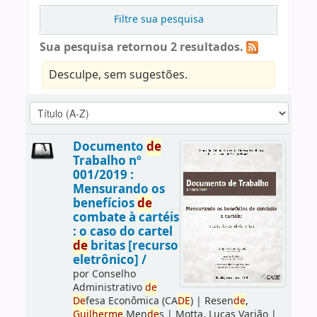
Filtre sua pesquisa
Sua pesquisa retornou 2 resultados.
Desculpe, sem sugestões.
Documento
de
Trabalho nº
001/2019 :
Mensurando os
benefícios
de
combate à cartéis
: o caso do cartel
de
britas [recurso
eletrônico] /
por
Conselho
Administrativo
de
De
fesa Econômica (CA
DE
)
|
Resen
de
,
Guilherme
Men
de
s
|
Motta, Lucas Varjão
|