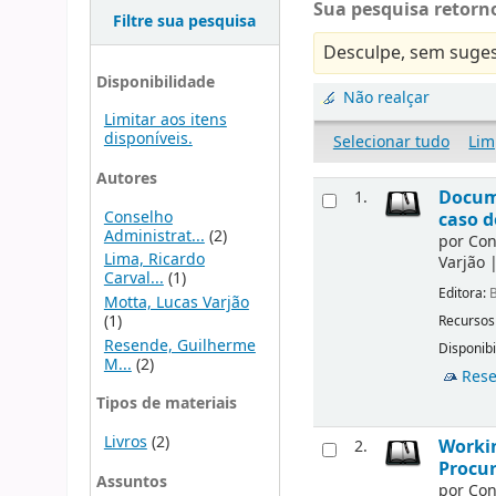
Sua pesquisa retorno
Filtre sua pesquisa
Desculpe, sem suges
Disponibilidade
Não realçar
Limitar aos itens
disponíveis.
Selecionar tudo
Lim
Autores
Docume
1.
Conselho
caso d
Administrat...
(2)
por
Con
Lima, Ricardo
Varjão
Carval...
(1)
Editora:
B
Motta, Lucas Varjão
(1)
Recursos
Resende, Guilherme
Disponibi
M...
(2)
Rese
Tipos de materiais
Livros
(2)
Workin
2.
Procur
Assuntos
por
Con