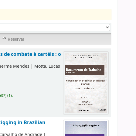
 de combate à cartéis : o
lherme Mendes
|
Motta, Lucas
637
]
(1).
igging in Brazilian
 Carvalho de Andrade
|