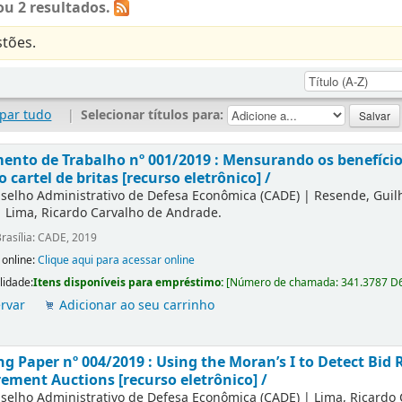
u 2 resultados.
tões.
par tudo
|
Selecionar títulos para:
nto de Trabalho nº 001/2019 : Mensurando os benefícios
o cartel de britas [recurso eletrônico] /
selho Administrativo de Defesa Econômica (CADE)
|
Resende, Gui
|
Lima, Ricardo Carvalho de Andrade.
rasília: CADE, 2019
 online:
Clique aqui para acessar online
lidade:
Itens disponíveis para empréstimo:
[
Número de chamada:
341.3787 D
rvar
Adicionar ao seu carrinho
g Paper nº 004/2019 : Using the Moran’s I to Detect Bid R
ement Auctions [recurso eletrônico] /
selho Administrativo de Defesa Econômica (CADE)
|
Lima, Ricardo