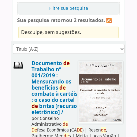
Filtre sua pesquisa
Sua pesquisa retornou 2 resultados.
Desculpe, sem sugestões.
Documento
de
Trabalho nº
001/2019 :
Mensurando os
benefícios
de
combate à cartéis
: o caso do cartel
de
britas [recurso
eletrônico] /
por
Conselho
Administrativo
de
De
fesa Econômica (CA
DE
)
|
Resen
de
,
Guilherme Men
de
s
|
Motta, Lucas Varjão
|