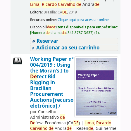
Lima,
Ricardo
Carvalho
de
Andra
de
.
Editora:
Brasília: CA
DE
, 2019
Recursos online:
Clique aqui para acessar online
Disponibili
da
de
:
Itens disponíveis para empréstimo:
[
Número
de
chama
da
:
341.3787 D637
]
(1).
Reservar
Adicionar ao seu carrinho
Working Paper nº
004/2019 : Using
the Moran’s I to
De
tect Bid
Rigging in
Brazilian
Procurement
Auctions [recurso
eletrônico] /
por
Conselho
Administrativo
de
De
fesa Econômica (CA
DE
)
|
Lima,
Ricardo
Carvalho
de
Andra
de
|
Resen
de
, Guilherme