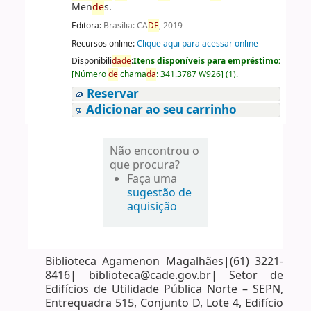
Men
de
s.
Editora:
Brasília: CA
DE
, 2019
Recursos online:
Clique aqui para acessar online
Disponibili
da
de
:
Itens disponíveis para empréstimo:
[
Número
de
chama
da
:
341.3787 W926
]
(1).
Reservar
Adicionar ao seu carrinho
Não encontrou o
que procura?
Faça uma
sugestão de
aquisição
Biblioteca Agamenon Magalhães|(61) 3221-
8416| biblioteca@cade.gov.br| Setor de
Edifícios de Utilidade Pública Norte – SEPN,
Entrequadra 515, Conjunto D, Lote 4, Edifício