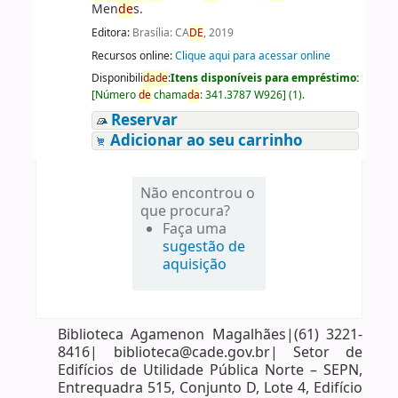
Men
de
s.
Editora:
Brasília: CA
DE
, 2019
Recursos online:
Clique aqui para acessar online
Disponibili
da
de
:
Itens disponíveis para empréstimo:
[
Número
de
chama
da
:
341.3787 W926
]
(1).
Reservar
Adicionar ao seu carrinho
Não encontrou o
que procura?
Faça uma
sugestão de
aquisição
Biblioteca Agamenon Magalhães|(61) 3221-
8416| biblioteca@cade.gov.br| Setor de
Edifícios de Utilidade Pública Norte – SEPN,
Entrequadra 515, Conjunto D, Lote 4, Edifício