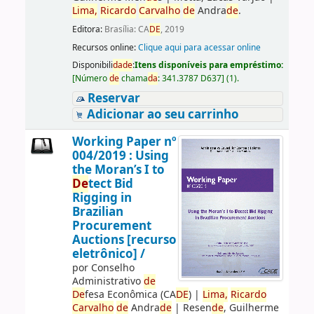
Lima,
Ricardo
Carvalho
de
Andra
de
.
Editora:
Brasília: CA
DE
, 2019
Recursos online:
Clique aqui para acessar online
Disponibili
da
de
:
Itens disponíveis para empréstimo:
[
Número
de
chama
da
:
341.3787 D637
]
(1).
Reservar
Adicionar ao seu carrinho
Working Paper nº
004/2019 : Using
the Moran’s I to
De
tect Bid
Rigging in
Brazilian
Procurement
Auctions [recurso
eletrônico] /
por
Conselho
Administrativo
de
De
fesa Econômica (CA
DE
)
|
Lima,
Ricardo
Carvalho
de
Andra
de
|
Resen
de
, Guilherme