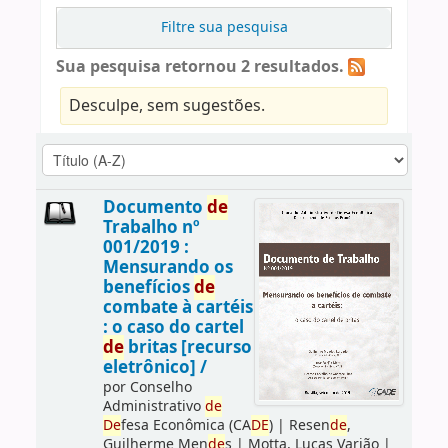
Filtre sua pesquisa
Sua pesquisa retornou 2 resultados.
Desculpe, sem sugestões.
Documento
de
Trabalho nº
001/2019 :
Mensurando os
benefícios
de
combate à cartéis
: o caso do cartel
de
britas [recurso
eletrônico] /
por
Conselho
Administrativo
de
De
fesa Econômica (CA
DE
)
|
Resen
de
,
Guilherme Men
de
s
|
Motta, Lucas Varjão
|