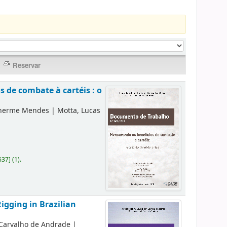
 de combate à cartéis : o
lherme Mendes
|
Motta, Lucas
637
]
(1).
igging in Brazilian
 Carvalho de Andrade
|