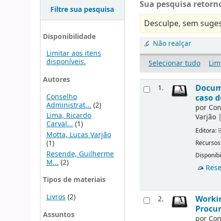
Sua pesquisa retorno
Filtre sua pesquisa
Desculpe, sem suges
Disponibilidade
Não realçar
Limitar aos itens
disponíveis.
Selecionar tudo
Lim
Autores
Docume
1.
Conselho
caso d
Administrat...
(2)
por
Con
Lima, Ricardo
Varjão
Carval...
(1)
Editora:
B
Motta, Lucas Varjão
(1)
Recursos
Resende, Guilherme
Disponibi
M...
(2)
Rese
Tipos de materiais
Livros
(2)
Workin
2.
Procur
Assuntos
por
Con