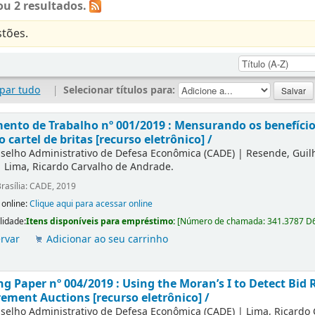
u 2 resultados.
tões.
par tudo
|
Selecionar títulos para:
nto de Trabalho nº 001/2019 : Mensurando os benefícios
o cartel de britas [recurso eletrônico] /
selho Administrativo de Defesa Econômica (CADE)
|
Resende, Gui
|
Lima, Ricardo Carvalho de Andrade.
rasília: CADE, 2019
 online:
Clique aqui para acessar online
lidade:
Itens disponíveis para empréstimo:
[
Número de chamada:
341.3787 D
rvar
Adicionar ao seu carrinho
g Paper nº 004/2019 : Using the Moran’s I to Detect Bid R
ement Auctions [recurso eletrônico] /
selho Administrativo de Defesa Econômica (CADE)
|
Lima, Ricardo