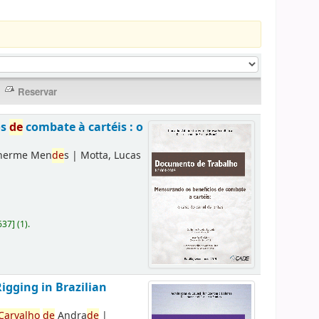
os
de
combate à cartéis : o
lherme Men
de
s
|
Motta, Lucas
637
]
(1).
Rigging in Brazilian
Carvalho
de
Andra
de
|