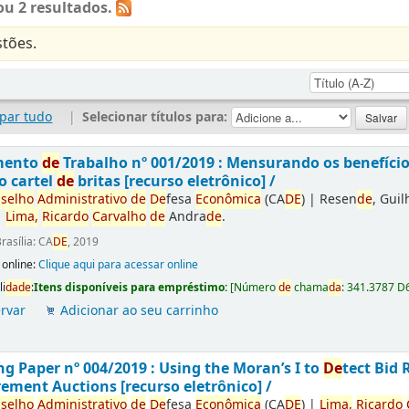
u 2 resultados.
tões.
par tudo
|
Selecionar títulos para:
mento
de
Trabalho nº 001/2019 : Mensurando os benefíci
o cartel
de
britas [recurso eletrônico] /
selho
Administrativo
de
De
fesa
Econômica
(CA
DE
)
|
Resen
de
, Gui
|
Lima,
Ricardo
Carvalho
de
Andra
de
.
rasília: CA
DE
, 2019
 online:
Clique aqui para acessar online
li
da
de
:
Itens disponíveis para empréstimo:
[
Número
de
chama
da
:
341.3787 D
rvar
Adicionar ao seu carrinho
g Paper nº 004/2019 : Using the Moran’s I to
De
tect Bid 
ement Auctions [recurso eletrônico] /
selho
Administrativo
de
De
fesa
Econômica
(CA
DE
)
|
Lima,
Ricardo