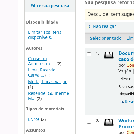
Sua pesquisa retorno
Filtre sua pesquisa
Desculpe, sem suges
Disponibilidade
Não realçar
Limitar aos itens
disponíveis.
Selecionar tudo
Lim
Autores
Docu
1.
Conselho
caso d
Administrat...
(2)
por
Con
Lima, Ricardo
Varjão
Carval...
(1)
Editora:
B
Motta, Lucas Varjão
(1)
Recursos
Resende, Guilherme
Disponibi
M...
(2)
Rese
Tipos de materiais
Livros
(2)
Workin
2.
Procur
Assuntos
por
Con