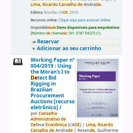
Lima,
Ricardo
Carvalho
de
Andra
de
.
Editora:
Brasília: CA
DE
, 2019
Recursos online:
Clique aqui para acessar online
Disponibili
da
de
:
Itens disponíveis para empréstimo:
[
Número
de
chama
da
:
341.3787 D637
]
(1).
Reservar
Adicionar ao seu carrinho
Working Paper nº
004/2019 : Using
the Moran’s I to
De
tect Bid
Rigging in
Brazilian
Procurement
Auctions [recurso
eletrônico] /
por
Conselho
Administrativo
de
De
fesa
Econômica
(CA
DE
)
|
Lima,
Ricardo
Carvalho
de
Andra
de
|
Resen
de
, Guilherme