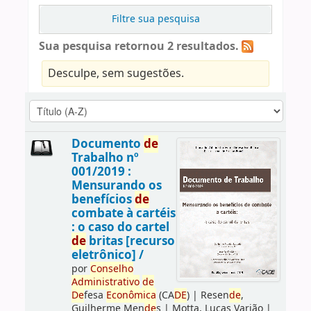
Filtre sua pesquisa
Sua pesquisa retornou 2 resultados.
Desculpe, sem sugestões.
Documento
de
Trabalho nº
001/2019 :
Mensurando os
benefícios
de
combate à cartéis
: o caso do cartel
de
britas [recurso
eletrônico] /
por
Conselho
Administrativo
de
De
fesa
Econômica
(CA
DE
)
|
Resen
de
,
Guilherme Men
de
s
|
Motta, Lucas Varjão
|