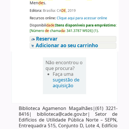
Men
de
s.
Editora:
Brasília: CA
DE
, 2019
Recursos online:
Clique aqui para acessar online
Disponibili
da
de
:
Itens disponíveis para empréstimo:
[
Número
de
chama
da
:
341.3787 W926
]
(1).
Reservar
Adicionar ao seu carrinho
Não encontrou o
que procura?
Faça uma
sugestão de
aquisição
Biblioteca Agamenon Magalhães|(61) 3221-
8416| biblioteca@cade.gov.br| Setor de
Edifícios de Utilidade Pública Norte – SEPN,
Entrequadra 515, Conjunto D, Lote 4, Edifício