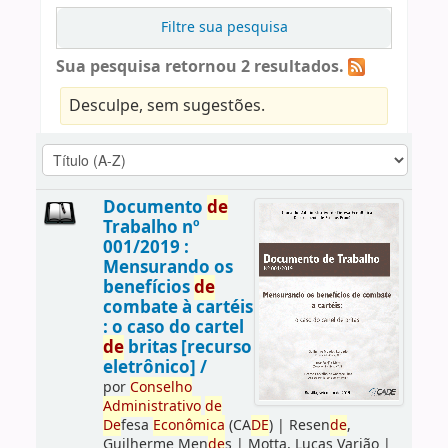
Filtre sua pesquisa
Sua pesquisa retornou 2 resultados.
Desculpe, sem sugestões.
Documento
de
Trabalho nº
001/2019 :
Mensurando os
benefícios
de
combate à cartéis
: o caso do cartel
de
britas [recurso
eletrônico] /
por
Conselho
Administrativo
de
De
fesa
Econômica
(CA
DE
)
|
Resen
de
,
Guilherme Men
de
s
|
Motta, Lucas Varjão
|