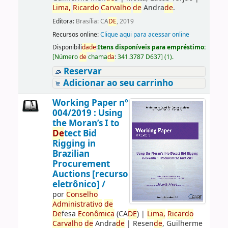
Lima,
Ricardo
Carvalho
de
Andra
de
.
Editora:
Brasília: CA
DE
, 2019
Recursos online:
Clique aqui para acessar online
Disponibili
da
de
:
Itens disponíveis para empréstimo:
[
Número
de
chama
da
:
341.3787 D637
]
(1).
Reservar
Adicionar ao seu carrinho
Working Paper nº
004/2019 : Using
the Moran’s I to
De
tect Bid
Rigging in
Brazilian
Procurement
Auctions [recurso
eletrônico] /
por
Conselho
Administrativo
de
De
fesa
Econômica
(CA
DE
)
|
Lima,
Ricardo
Carvalho
de
Andra
de
|
Resen
de
, Guilherme