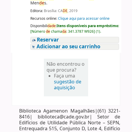
Men
de
s.
Editora:
Brasília: CA
DE
, 2019
Recursos online:
Clique aqui para acessar online
Disponibili
da
de
:
Itens disponíveis para empréstimo:
[
Número
de
chama
da
:
341.3787 W926
]
(1).
Reservar
Adicionar ao seu carrinho
Não encontrou o
que procura?
Faça uma
sugestão de
aquisição
Biblioteca Agamenon Magalhães|(61) 3221-
8416| biblioteca@cade.gov.br| Setor de
Edifícios de Utilidade Pública Norte – SEPN,
Entrequadra 515, Conjunto D, Lote 4, Edifício