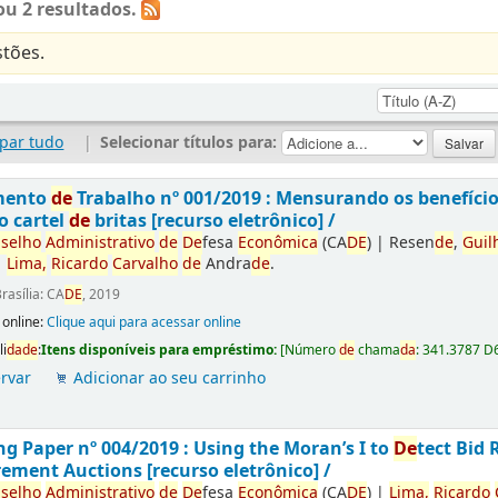
u 2 resultados.
tões.
par tudo
|
Selecionar títulos para:
mento
de
Trabalho nº 001/2019 : Mensurando os benefíci
o cartel
de
britas [recurso eletrônico] /
selho
Administrativo
de
De
fesa
Econômica
(CA
DE
)
|
Resen
de
,
Guil
|
Lima,
Ricardo
Carvalho
de
Andra
de
.
rasília: CA
DE
, 2019
 online:
Clique aqui para acessar online
li
da
de
:
Itens disponíveis para empréstimo:
[
Número
de
chama
da
:
341.3787 D
rvar
Adicionar ao seu carrinho
g Paper nº 004/2019 : Using the Moran’s I to
De
tect Bid 
ement Auctions [recurso eletrônico] /
selho
Administrativo
de
De
fesa
Econômica
(CA
DE
)
|
Lima,
Ricardo