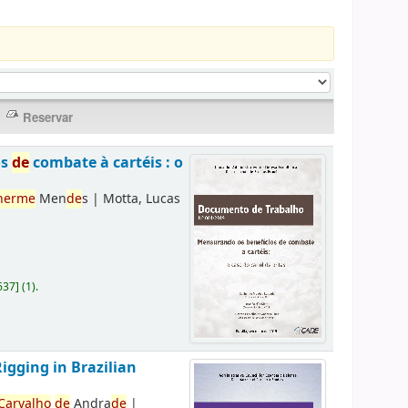
os
de
combate à cartéis : o
herme
Men
de
s
|
Motta, Lucas
637
]
(1).
Rigging in Brazilian
Carvalho
de
Andra
de
|