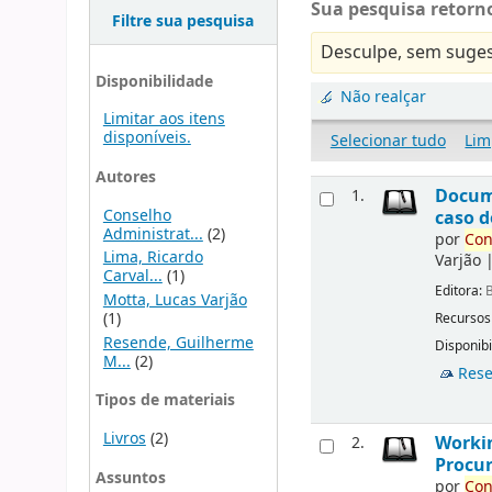
Sua pesquisa retorno
Filtre sua pesquisa
Desculpe, sem suges
Disponibilidade
Não realçar
Limitar aos itens
disponíveis.
Selecionar tudo
Lim
Autores
Docu
1.
Conselho
caso d
Administrat...
(2)
por
Con
Lima, Ricardo
Varjão
Carval...
(1)
Editora:
B
Motta, Lucas Varjão
(1)
Recursos
Resende, Guilherme
Disponibi
M...
(2)
Rese
Tipos de materiais
Livros
(2)
Workin
2.
Procur
Assuntos
por
Con