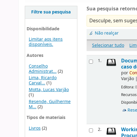
Sua pesquisa retorno
Filtre sua pesquisa
Desculpe, sem suges
Disponibilidade
Não realçar
Limitar aos itens
disponíveis.
Selecionar tudo
Lim
Autores
Docu
1.
Conselho
caso d
Administrat...
(2)
por
Con
Lima, Ricardo
Varjão
Carval...
(1)
Editora:
B
Motta, Lucas Varjão
(1)
Recursos
Resende, Guilherme
Disponibi
M...
(2)
Rese
Tipos de materiais
Livros
(2)
Workin
2.
Procur