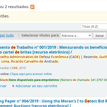
u 2 resultados.
tões.
par tudo
|
Selecionar títulos para:
mento
de
Trabalho nº 001/2019 : Mensurando os benefíci
o cartel
de
britas [recurso eletrônico] /
selho
Administrativo
de
De
fesa
Econômica
(CA
DE
)
|
Resen
de
,
Guil
|
Lima,
Ricardo
Carvalho
de
Andra
de
.
rasília: CA
DE
, 2019
 online:
Clique aqui para acessar online
li
da
de
:
Itens disponíveis para empréstimo:
[
Número
de
chama
da
:
341.3787 D
rvar
Adicionar ao seu carrinho
g Paper nº 004/2019 : Using the Moran’s I to
De
tect Bid 
ement Auctions [recurso eletrônico] /