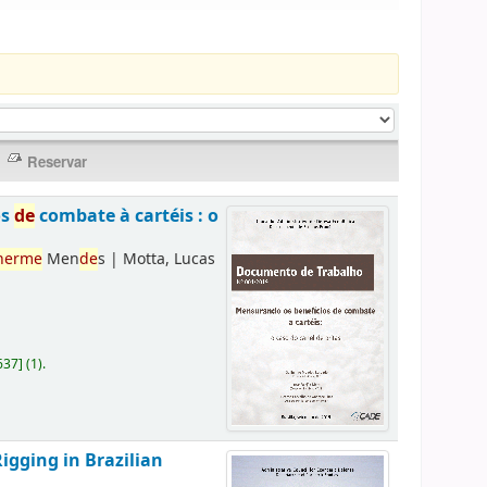
os
de
combate à cartéis : o
herme
Men
de
s
|
Motta, Lucas
637
]
(1).
Rigging in Brazilian