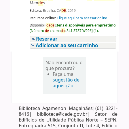
Men
de
s.
Editora:
Brasília: CA
DE
, 2019
Recursos online:
Clique aqui para acessar online
Disponibili
da
de
:
Itens disponíveis para empréstimo:
[
Número
de
chama
da
:
341.3787 W926
]
(1).
Reservar
Adicionar ao seu carrinho
Não encontrou o
que procura?
Faça uma
sugestão de
aquisição
Biblioteca Agamenon Magalhães|(61) 3221-
8416| biblioteca@cade.gov.br| Setor de
Edifícios de Utilidade Pública Norte – SEPN,
Entrequadra 515, Conjunto D, Lote 4, Edifício