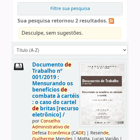
Filtre sua pesquisa
Sua pesquisa retornou 2 resultados.
Desculpe, sem sugestões.
Documento
de
Trabalho nº
001/2019 :
Mensurando os
benefícios
de
combate à cartéis
: o caso do cartel
de
britas [recurso
eletrônico] /
por
Conselho
Administrativo
de
De
fesa
Econômica
(CA
DE
)
|
Resen
de
,
Guilherme
Men
de
s
|
Motta, Lucas Varjão
|