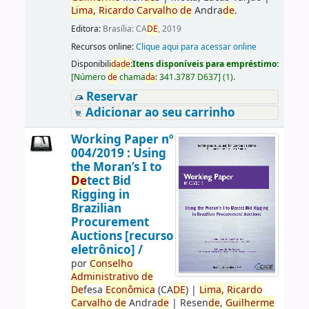
Lima,
Ricardo
Carvalho
de
Andra
de
.
Editora:
Brasília: CA
DE
, 2019
Recursos online:
Clique aqui para acessar online
Disponibili
da
de
:
Itens disponíveis para empréstimo:
[
Número
de
chama
da
:
341.3787 D637
]
(1).
Reservar
Adicionar ao seu carrinho
Working Paper nº
004/2019 : Using
the Moran’s I to
De
tect Bid
Rigging in
Brazilian
Procurement
Auctions [recurso
eletrônico] /
por
Conselho
Administrativo
de
De
fesa
Econômica
(CA
DE
)
|
Lima,
Ricardo
Carvalho
de
Andra
de
|
Resen
de
,
Guilherme