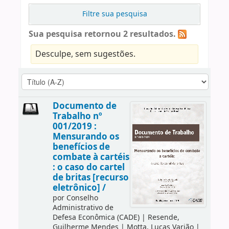
Filtre sua pesquisa
Sua pesquisa retornou 2 resultados.
Desculpe, sem sugestões.
Documento de
Trabalho nº
001/2019 :
Mensurando os
benefícios de
combate à cartéis
: o caso do cartel
de britas [recurso
eletrônico] /
por
Conselho
Administrativo de
Defesa Econômica (CADE)
|
Resende,
Guilherme Mendes
|
Motta, Lucas Varjão
|