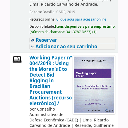
Lima, Ricardo Carvalho de Andrade.
Editora:
Brasília: CADE, 2019
Recursos online:
Clique aqui para acessar online
Disponibilidade:
Itens disponíveis para empréstimo:
[
Número de chamada:
341.3787 D637
]
(1).
Reservar
Adicionar ao seu carrinho
Working Paper nº
004/2019 : Using
the Moran’s I to
Detect Bid
Rigging in
Brazilian
Procurement
Auctions [recurso
eletrônico] /
por
Conselho
Administrativo de
Defesa Econômica (CADE)
|
Lima, Ricardo
Carvalho de Andrade
|
Resende, Guilherme