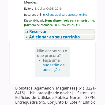
Mendes.
Editora:
Brasília: CADE, 2019
Recursos online:
Clique aqui para acessar online
Disponibilidade:
Itens disponíveis para empréstimo:
[
Número de chamada:
341.3787 W926
]
(1).
Reservar
Adicionar ao seu carrinho
Não encontrou o
que procura?
Faça uma
sugestão de
aquisição
Biblioteca Agamenon Magalhães|(61) 3221-
8416| biblioteca@cade.gov.br| Setor de
Edifícios de Utilidade Pública Norte – SEPN,
Entrequadra 515, Conjunto D, Lote 4, Edifício