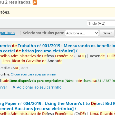
u 2 resultados.
tões.
par tudo
|
Selecionar títulos para:
mento
de
Trabalho nº 001/2019 : Mensurando os benefíci
o cartel
de
britas [recurso eletrônico] /
selho
Administrativo
de
De
fesa
Econômica
(CA
DE
)
|
Resen
de
,
Guil
|
Lima,
Ricardo
Carvalho
de
Andra
de
.
rasília: CA
DE
, 2019
 online:
Clique aqui para acessar online
li
da
de
:
Itens disponíveis para empréstimo:
[
Número
de
chama
da
:
341.3787 D
rvar
Adicionar ao seu carrinho
g Paper nº 004/2019 : Using the Moran’s I to
De
tect Bid 
ement Auctions [recurso eletrônico] /
selho
Administrativo
de
De
fesa
Econômica
(CA
DE
)
|
Lima,
Ricardo