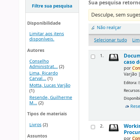
Sua pesquisa retorno
Filtre sua pesquisa
Desculpe, sem suges
Disponibilidade
Não realçar
Limitar aos itens
disponíveis.
Selecionar tudo
Lim
Autores
Docu
1.
Conselho
caso d
Administrat...
(2)
por
Con
Lima, Ricardo
Varjão
Carval...
(1)
Editora:
B
Motta, Lucas Varjão
(1)
Recursos
Resende, Guilherme
Disponibi
M...
(2)
Rese
Tipos de materiais
Livros
(2)
Workin
2.
Procur
Assuntos
por
Con