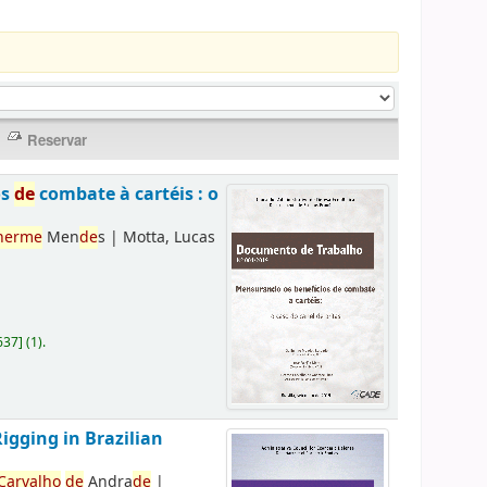
os
de
combate à cartéis : o
herme
Men
de
s
|
Motta, Lucas
637
]
(1).
Rigging in Brazilian
Carvalho
de
Andra
de
|