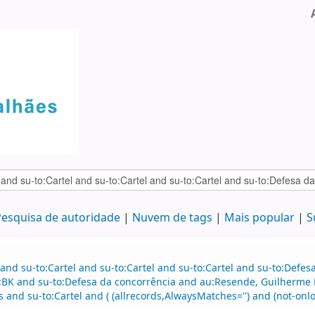
esquisa de autoridade
Nuvem de tags
Mais popular
S
and su-to:Cartel and su-to:Cartel and su-to:Cartel and su-to:Defe
e:BK and su-to:Defesa da concorrência and au:Resende, Guilherme
 su-to:Cartel and ( (allrecords,AlwaysMatches='') and (not-onloan