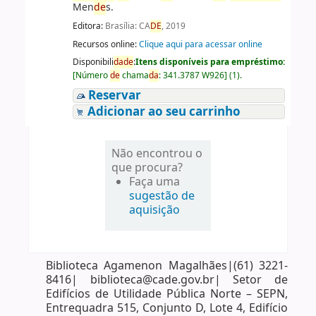
Men
de
s.
Editora:
Brasília: CA
DE
, 2019
Recursos online:
Clique aqui para acessar online
Disponibili
da
de
:
Itens disponíveis para empréstimo:
[
Número
de
chama
da
:
341.3787 W926
]
(1).
Reservar
Adicionar ao seu carrinho
Não encontrou o
que procura?
Faça uma
sugestão de
aquisição
Biblioteca Agamenon Magalhães|(61) 3221-
8416| biblioteca@cade.gov.br| Setor de
Edifícios de Utilidade Pública Norte – SEPN,
Entrequadra 515, Conjunto D, Lote 4, Edifício