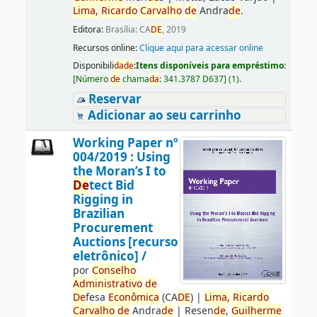
Lima,
Ricardo
Carvalho
de
Andra
de
.
Editora:
Brasília: CA
DE
, 2019
Recursos online:
Clique aqui para acessar online
Disponibili
da
de
:
Itens disponíveis para empréstimo:
[
Número
de
chama
da
:
341.3787 D637
]
(1).
Reservar
Adicionar ao seu carrinho
Working Paper nº
004/2019 : Using
the Moran’s I to
De
tect Bid
Rigging in
Brazilian
Procurement
Auctions [recurso
eletrônico] /
por
Conselho
Administrativo
de
De
fesa
Econômica
(CA
DE
)
|
Lima,
Ricardo
Carvalho
de
Andra
de
|
Resen
de
,
Guilherme