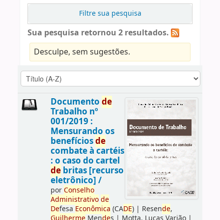
Filtre sua pesquisa
Sua pesquisa retornou 2 resultados.
Desculpe, sem sugestões.
Documento
de
Trabalho nº
001/2019 :
Mensurando os
benefícios
de
combate à cartéis
: o caso do cartel
de
britas [recurso
eletrônico] /
por
Conselho
Administrativo
de
De
fesa
Econômica
(CA
DE
)
|
Resen
de
,
Guilherme
Men
de
s
|
Motta, Lucas Varjão
|