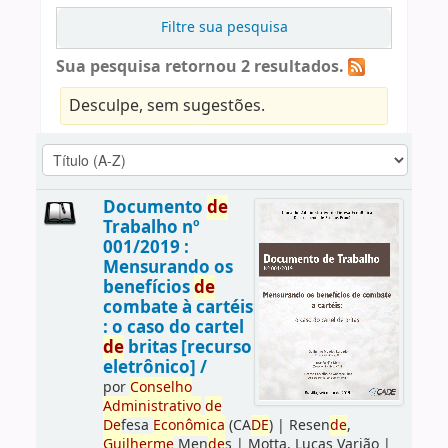
Filtre sua pesquisa
Sua pesquisa retornou 2 resultados.
Desculpe, sem sugestões.
Documento
de
Trabalho nº
001/2019 :
Mensurando os
benefícios
de
combate à cartéis
: o caso do cartel
de
britas [recurso
eletrônico] /
por
Conselho
Administrativo
de
De
fesa
Econômica
(CA
DE
)
|
Resen
de
,
Guilherme
Men
de
s
|
Motta, Lucas Varjão
|