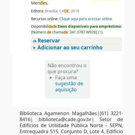
Men
de
s.
Editora:
Brasília: CA
DE
, 2019
Recursos online:
Clique aqui para acessar online
Disponibili
da
de
:
Itens disponíveis para empréstimo:
[
Número
de
chama
da
:
341.3787 W926
]
(1).
Reservar
Adicionar ao seu carrinho
Não encontrou o
que procura?
Faça uma
sugestão de
aquisição
Biblioteca Agamenon Magalhães|(61) 3221-
8416| biblioteca@cade.gov.br| Setor de
Edifícios de Utilidade Pública Norte – SEPN,
Entrequadra 515, Conjunto D, Lote 4, Edifício