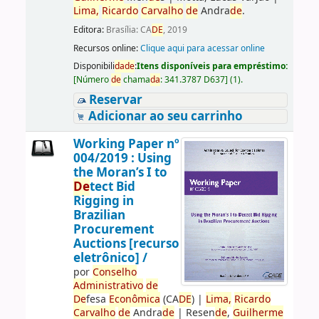
Lima,
Ricardo
Carvalho
de
Andra
de
.
Editora:
Brasília: CA
DE
, 2019
Recursos online:
Clique aqui para acessar online
Disponibili
da
de
:
Itens disponíveis para empréstimo:
[
Número
de
chama
da
:
341.3787 D637
]
(1).
Reservar
Adicionar ao seu carrinho
Working Paper nº
004/2019 : Using
the Moran’s I to
De
tect Bid
Rigging in
Brazilian
Procurement
Auctions [recurso
eletrônico] /
por
Conselho
Administrativo
de
De
fesa
Econômica
(CA
DE
)
|
Lima,
Ricardo
Carvalho
de
Andra
de
|
Resen
de
,
Guilherme