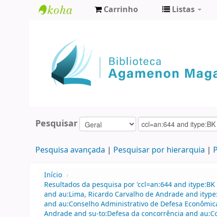
Carrinho
Listas
Biblioteca
Agamenon
Magalhães
Pesquisar
Pesquisa avançada
Pesquisar por hierarquia
P
Início
›
Resultados da pesquisa por 'ccl=an:644 and itype:BK 
and au:Lima, Ricardo Carvalho de Andrade and ityp
and au:Conselho Administrativo de Defesa Econômica
Andrade and su-to:Defesa da concorrência and au:C