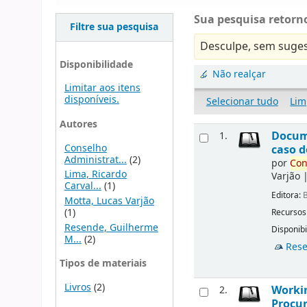
Sua pesquisa retorno
Filtre sua pesquisa
Desculpe, sem suges
Disponibilidade
Não realçar
Limitar aos itens
disponíveis.
Selecionar tudo
Lim
Autores
Docu
1.
Conselho
caso d
Administrat...
(2)
por
Con
Lima, Ricardo
Varjão
Carval...
(1)
Editora:
B
Motta, Lucas Varjão
(1)
Recursos
Resende, Guilherme
Disponibi
M...
(2)
Rese
Tipos de materiais
Livros
(2)
Workin
2.
Procur