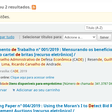
u 2 resultados.
tões.
par tudo
|
Selecionar títulos para:
mento
de
Trabalho nº 001/2019 : Mensurando os benefíci
o cartel
de
britas [recurso eletrônico] /
selho
Administrativo
de
De
fesa
Econômica
(CA
DE
)
|
Resen
de
,
Guil
|
Lima,
Ricardo
Carvalho
de
Andra
de
.
rasília: CA
DE
, 2019
 online:
Clique aqui para acessar online
li
da
de
:
Itens disponíveis para empréstimo:
[
Número
de
chama
da
:
341.3787 D
rvar
Adicionar ao seu carrinho
g Paper nº 004/2019 : Using the Moran’s I to
De
tect Bid 
ement Auctions [recurso eletrônico] /