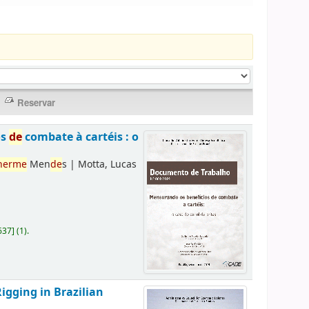
os
de
combate à cartéis : o
herme
Men
de
s
|
Motta, Lucas
637
]
(1).
Rigging in Brazilian