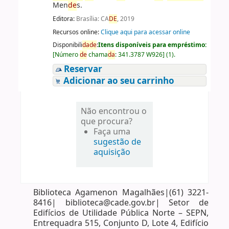
Men
de
s.
Editora:
Brasília: CA
DE
, 2019
Recursos online:
Clique aqui para acessar online
Disponibili
da
de
:
Itens disponíveis para empréstimo:
[
Número
de
chama
da
:
341.3787 W926
]
(1).
Reservar
Adicionar ao seu carrinho
Não encontrou o
que procura?
Faça uma
sugestão de
aquisição
Biblioteca Agamenon Magalhães|(61) 3221-
8416| biblioteca@cade.gov.br| Setor de
Edifícios de Utilidade Pública Norte – SEPN,
Entrequadra 515, Conjunto D, Lote 4, Edifício