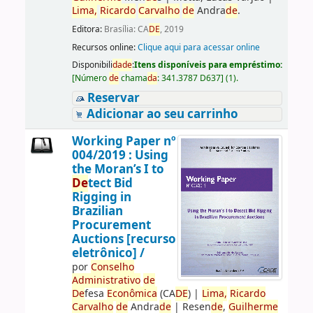
Lima,
Ricardo
Carvalho
de
Andra
de
.
Editora:
Brasília: CA
DE
, 2019
Recursos online:
Clique aqui para acessar online
Disponibili
da
de
:
Itens disponíveis para empréstimo:
[
Número
de
chama
da
:
341.3787 D637
]
(1).
Reservar
Adicionar ao seu carrinho
Working Paper nº
004/2019 : Using
the Moran’s I to
De
tect Bid
Rigging in
Brazilian
Procurement
Auctions [recurso
eletrônico] /
por
Conselho
Administrativo
de
De
fesa
Econômica
(CA
DE
)
|
Lima,
Ricardo
Carvalho
de
Andra
de
|
Resen
de
,
Guilherme