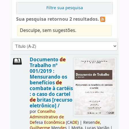
Filtre sua pesquisa
Sua pesquisa retornou 2 resultados.
Desculpe, sem sugestões.
Documento
de
Trabalho nº
001/2019 :
Mensurando os
benefícios
de
combate à cartéis
: o caso do cartel
de
britas [recurso
eletrônico] /
por
Conselho
Administrativo
de
De
fesa
Econômica
(CA
DE
)
|
Resen
de
,
Guilherme
Men
de
s
|
Motta, Lucas Varjão
|