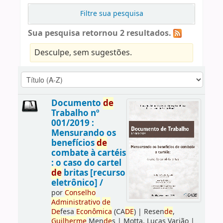
Filtre sua pesquisa
Sua pesquisa retornou 2 resultados.
Desculpe, sem sugestões.
Documento
de
Trabalho nº
001/2019 :
Mensurando os
benefícios
de
combate à cartéis
: o caso do cartel
de
britas [recurso
eletrônico] /
por
Conselho
Administrativo
de
De
fesa
Econômica
(CA
DE
)
|
Resen
de
,
Guilherme
Men
de
s
|
Motta, Lucas Varjão
|