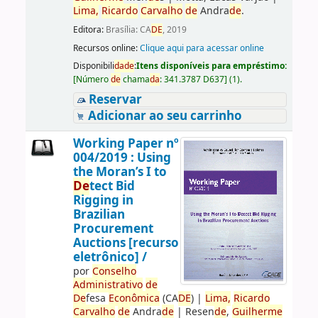
Lima,
Ricardo
Carvalho
de
Andra
de
.
Editora:
Brasília: CA
DE
, 2019
Recursos online:
Clique aqui para acessar online
Disponibili
da
de
:
Itens disponíveis para empréstimo:
[
Número
de
chama
da
:
341.3787 D637
]
(1).
Reservar
Adicionar ao seu carrinho
Working Paper nº
004/2019 : Using
the Moran’s I to
De
tect Bid
Rigging in
Brazilian
Procurement
Auctions [recurso
eletrônico] /
por
Conselho
Administrativo
de
De
fesa
Econômica
(CA
DE
)
|
Lima,
Ricardo
Carvalho
de
Andra
de
|
Resen
de
,
Guilherme