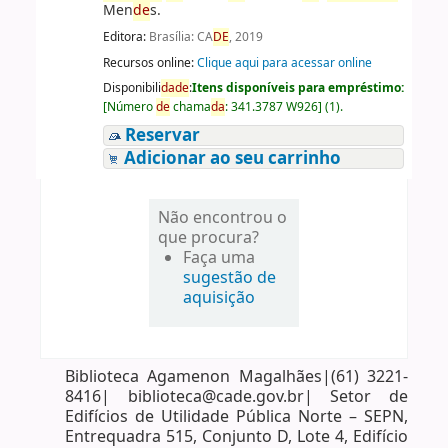
Men
de
s.
Editora:
Brasília: CA
DE
, 2019
Recursos online:
Clique aqui para acessar online
Disponibili
da
de
:
Itens disponíveis para empréstimo:
[
Número
de
chama
da
:
341.3787 W926
]
(1).
Reservar
Adicionar ao seu carrinho
Não encontrou o
que procura?
Faça uma
sugestão de
aquisição
Biblioteca Agamenon Magalhães|(61) 3221-
8416| biblioteca@cade.gov.br| Setor de
Edifícios de Utilidade Pública Norte – SEPN,
Entrequadra 515, Conjunto D, Lote 4, Edifício