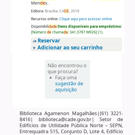
Men
de
s.
Editora:
Brasília: CA
DE
, 2019
Recursos online:
Clique aqui para acessar online
Disponibili
da
de
:
Itens disponíveis para empréstimo:
[
Número
de
chama
da
:
341.3787 W926
]
(1).
Reservar
Adicionar ao seu carrinho
Não encontrou o
que procura?
Faça uma
sugestão de
aquisição
Biblioteca Agamenon Magalhães|(61) 3221-
8416| biblioteca@cade.gov.br| Setor de
Edifícios de Utilidade Pública Norte – SEPN,
Entrequadra 515, Conjunto D, Lote 4, Edifício