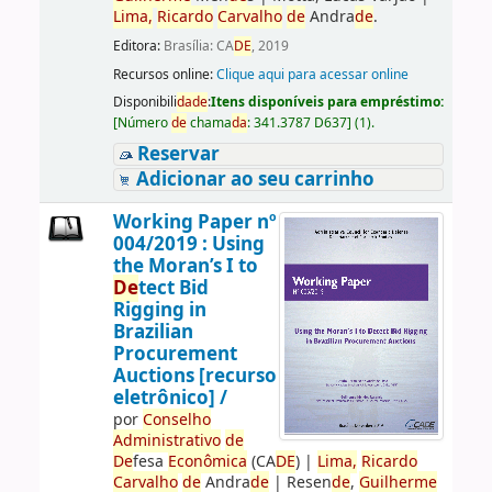
Lima,
Ricardo
Carvalho
de
Andra
de
.
Editora:
Brasília: CA
DE
, 2019
Recursos online:
Clique aqui para acessar online
Disponibili
da
de
:
Itens disponíveis para empréstimo:
[
Número
de
chama
da
:
341.3787 D637
]
(1).
Reservar
Adicionar ao seu carrinho
Working Paper nº
004/2019 : Using
the Moran’s I to
De
tect Bid
Rigging in
Brazilian
Procurement
Auctions [recurso
eletrônico] /
por
Conselho
Administrativo
de
De
fesa
Econômica
(CA
DE
)
|
Lima,
Ricardo
Carvalho
de
Andra
de
|
Resen
de
,
Guilherme