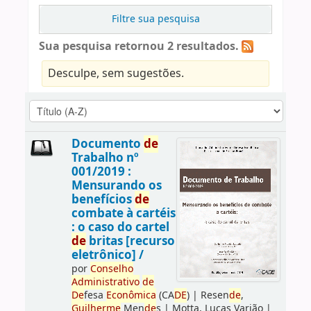
Filtre sua pesquisa
Sua pesquisa retornou 2 resultados.
Desculpe, sem sugestões.
Documento
de
Trabalho nº
001/2019 :
Mensurando os
benefícios
de
combate à cartéis
: o caso do cartel
de
britas [recurso
eletrônico] /
por
Conselho
Administrativo
de
De
fesa
Econômica
(CA
DE
)
|
Resen
de
,
Guilherme
Men
de
s
|
Motta, Lucas Varjão
|