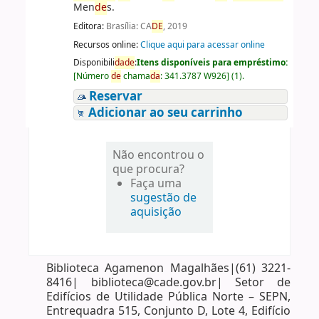
Men
de
s.
Editora:
Brasília: CA
DE
, 2019
Recursos online:
Clique aqui para acessar online
Disponibili
da
de
:
Itens disponíveis para empréstimo:
[
Número
de
chama
da
:
341.3787 W926
]
(1).
Reservar
Adicionar ao seu carrinho
Não encontrou o
que procura?
Faça uma
sugestão de
aquisição
Biblioteca Agamenon Magalhães|(61) 3221-
8416| biblioteca@cade.gov.br| Setor de
Edifícios de Utilidade Pública Norte – SEPN,
Entrequadra 515, Conjunto D, Lote 4, Edifício