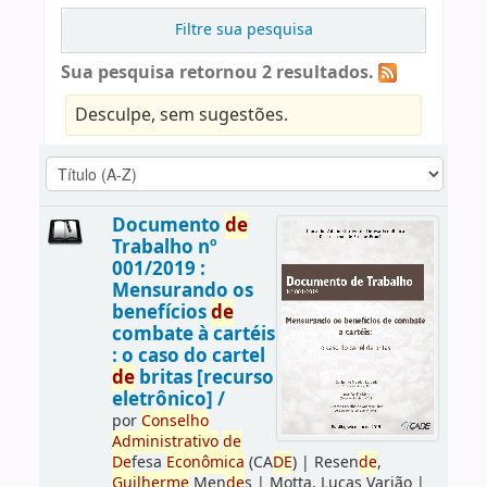
Filtre sua pesquisa
Sua pesquisa retornou 2 resultados.
Desculpe, sem sugestões.
Documento
de
Trabalho nº
001/2019 :
Mensurando os
benefícios
de
combate à cartéis
: o caso do cartel
de
britas [recurso
eletrônico] /
por
Conselho
Administrativo
de
De
fesa
Econômica
(CA
DE
)
|
Resen
de
,
Guilherme
Men
de
s
|
Motta, Lucas Varjão
|