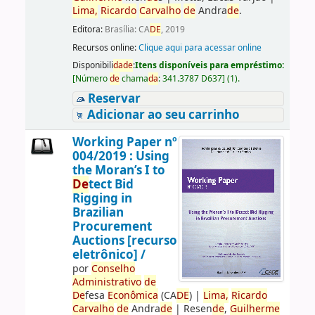
Lima,
Ricardo
Carvalho
de
Andra
de
.
Editora:
Brasília: CA
DE
, 2019
Recursos online:
Clique aqui para acessar online
Disponibili
da
de
:
Itens disponíveis para empréstimo:
[
Número
de
chama
da
:
341.3787 D637
]
(1).
Reservar
Adicionar ao seu carrinho
Working Paper nº
004/2019 : Using
the Moran’s I to
De
tect Bid
Rigging in
Brazilian
Procurement
Auctions [recurso
eletrônico] /
por
Conselho
Administrativo
de
De
fesa
Econômica
(CA
DE
)
|
Lima,
Ricardo
Carvalho
de
Andra
de
|
Resen
de
,
Guilherme