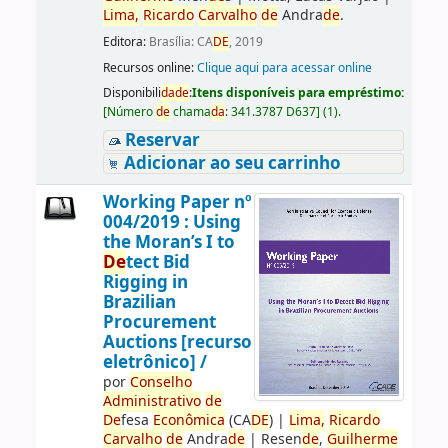
Lima,
Ricardo
Carvalho
de
Andra
de
.
Editora:
Brasília: CA
DE
, 2019
Recursos online:
Clique aqui para acessar online
Disponibili
da
de
:
Itens disponíveis para empréstimo:
[
Número
de
chama
da
:
341.3787 D637
]
(1).
Reservar
Adicionar ao seu carrinho
Working Paper nº
004/2019 : Using
the Moran’s I to
De
tect Bid
Rigging in
Brazilian
Procurement
Auctions [recurso
eletrônico] /
por
Conselho
Administrativo
de
De
fesa
Econômica
(CA
DE
)
|
Lima,
Ricardo
Carvalho
de
Andra
de
|
Resen
de
,
Guilherme