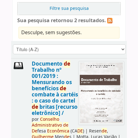
Filtre sua pesquisa
Sua pesquisa retornou 2 resultados.
Desculpe, sem sugestões.
Documento
de
Trabalho nº
001/2019 :
Mensurando os
benefícios
de
combate à cartéis
: o caso do cartel
de
britas [recurso
eletrônico] /
por
Conselho
Administrativo
de
De
fesa
Econômica
(CA
DE
)
|
Resen
de
,
Guilherme
Men
de
s
|
Motta, Lucas Varjão
|