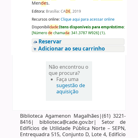
Men
de
s.
Editora:
Brasília: CA
DE
, 2019
Recursos online:
Clique aqui para acessar online
Disponibili
da
de
:
Itens disponíveis para empréstimo:
[
Número
de
chama
da
:
341.3787 W926
]
(1).
Reservar
Adicionar ao seu carrinho
Não encontrou o
que procura?
Faça uma
sugestão de
aquisição
Biblioteca Agamenon Magalhães|(61) 3221-
8416| biblioteca@cade.gov.br| Setor de
Edifícios de Utilidade Pública Norte – SEPN,
Entrequadra 515, Conjunto D, Lote 4, Edifício