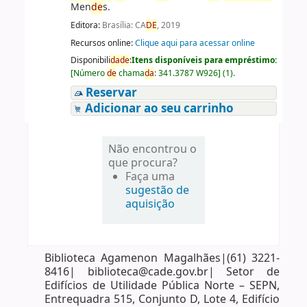
Men
de
s.
Editora:
Brasília: CA
DE
, 2019
Recursos online:
Clique aqui para acessar online
Disponibili
da
de
:
Itens disponíveis para empréstimo:
[
Número
de
chama
da
:
341.3787 W926
]
(1).
Reservar
Adicionar ao seu carrinho
Não encontrou o
que procura?
Faça uma
sugestão de
aquisição
Biblioteca Agamenon Magalhães|(61) 3221-
8416| biblioteca@cade.gov.br| Setor de
Edifícios de Utilidade Pública Norte – SEPN,
Entrequadra 515, Conjunto D, Lote 4, Edifício