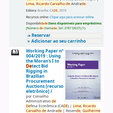
Lima,
Ricardo
Carvalho
de
Andra
de
.
Editora:
Brasília: CA
DE
, 2019
Recursos online:
Clique aqui para acessar online
Disponibili
da
de
:
Itens disponíveis para empréstimo:
[
Número
de
chama
da
:
341.3787 D637
]
(1).
Reservar
Adicionar ao seu carrinho
Working Paper nº
004/2019 : Using
the Moran’s I to
De
tect Bid
Rigging in
Brazilian
Procurement
Auctions [recurso
eletrônico] /
por
Conselho
Administrativo
de
De
fesa Econômica (CA
DE
)
|
Lima,
Ricardo
Carvalho
de
Andra
de
|
Resen
de
,
Guilherme