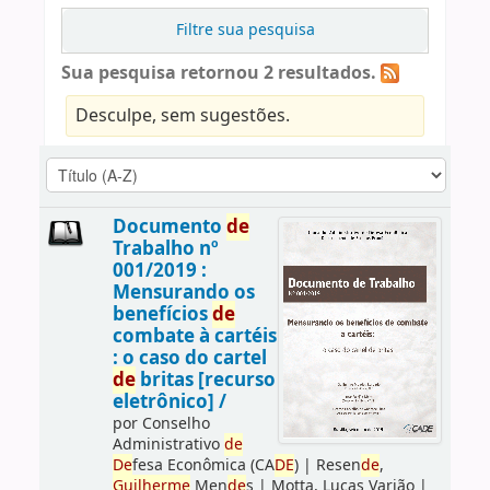
Filtre sua pesquisa
Sua pesquisa retornou 2 resultados.
Desculpe, sem sugestões.
Documento
de
Trabalho nº
001/2019 :
Mensurando os
benefícios
de
combate à cartéis
: o caso do cartel
de
britas [recurso
eletrônico] /
por
Conselho
Administrativo
de
De
fesa Econômica (CA
DE
)
|
Resen
de
,
Guilherme
Men
de
s
|
Motta, Lucas Varjão
|