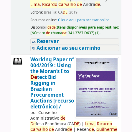
Lima,
Ricardo
Carvalho
de
Andra
de
.
Editora:
Brasília: CA
DE
, 2019
Recursos online:
Clique aqui para acessar online
Disponibili
da
de
:
Itens disponíveis para empréstimo:
[
Número
de
chama
da
:
341.3787 D637
]
(1).
Reservar
Adicionar ao seu carrinho
Working Paper nº
004/2019 : Using
the Moran’s I to
De
tect Bid
Rigging in
Brazilian
Procurement
Auctions [recurso
eletrônico] /
por
Conselho
Administrativo
de
De
fesa Econômica (CA
DE
)
|
Lima,
Ricardo
Carvalho
de
Andra
de
|
Resen
de
,
Guilherme