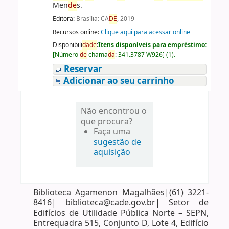
Men
de
s.
Editora:
Brasília: CA
DE
, 2019
Recursos online:
Clique aqui para acessar online
Disponibili
da
de
:
Itens disponíveis para empréstimo:
[
Número
de
chama
da
:
341.3787 W926
]
(1).
Reservar
Adicionar ao seu carrinho
Não encontrou o
que procura?
Faça uma
sugestão de
aquisição
Biblioteca Agamenon Magalhães|(61) 3221-
8416| biblioteca@cade.gov.br| Setor de
Edifícios de Utilidade Pública Norte – SEPN,
Entrequadra 515, Conjunto D, Lote 4, Edifício