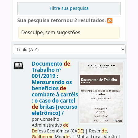
Filtre sua pesquisa
Sua pesquisa retornou 2 resultados.
Desculpe, sem sugestões.
Documento
de
Trabalho nº
001/2019 :
Mensurando os
benefícios
de
combate à cartéis
: o caso do cartel
de
britas [recurso
eletrônico] /
por
Conselho
Administrativo
de
De
fesa Econômica (CA
DE
)
|
Resen
de
,
Guilherme
Men
de
s
|
Motta, Lucas Varjão
|