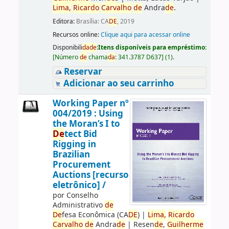
Lima,
Ricardo
Carvalho
de
Andra
de
.
Editora:
Brasília: CA
DE
, 2019
Recursos online:
Clique aqui para acessar online
Disponibili
da
de
:
Itens disponíveis para empréstimo:
[
Número
de
chama
da
:
341.3787 D637
]
(1).
Reservar
Adicionar ao seu carrinho
Working Paper nº
004/2019 : Using
the Moran’s I to
De
tect Bid
Rigging in
Brazilian
Procurement
Auctions [recurso
eletrônico] /
por
Conselho
Administrativo
de
De
fesa Econômica (CA
DE
)
|
Lima,
Ricardo
Carvalho
de
Andra
de
|
Resen
de
,
Guilherme