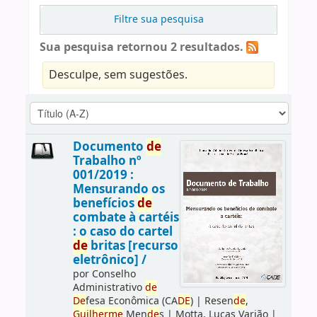
Filtre sua pesquisa
Sua pesquisa retornou 2 resultados.
Desculpe, sem sugestões.
Documento
de
Trabalho nº
001/2019 :
Mensurando os
benefícios
de
combate à cartéis
: o caso do cartel
de
britas [recurso
eletrônico] /
por
Conselho
Administrativo
de
De
fesa Econômica (CA
DE
)
|
Resen
de
,
Guilherme
Men
de
s
|
Motta, Lucas Varjão
|