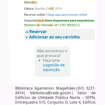
Men
de
s.
Editora:
Brasília: CA
DE
, 2019
Recursos online:
Clique aqui para acessar online
Disponibili
da
de
:
Itens disponíveis para empréstimo:
[
Número
de
chama
da
:
341.3787 W926
]
(1).
Reservar
Adicionar ao seu carrinho
Não encontrou o
que procura?
Faça uma
sugestão de
aquisição
Biblioteca Agamenon Magalhães|(61) 3221-
8416| biblioteca@cade.gov.br| Setor de
Edifícios de Utilidade Pública Norte – SEPN,
Entrequadra 515, Conjunto D, Lote 4, Edifício