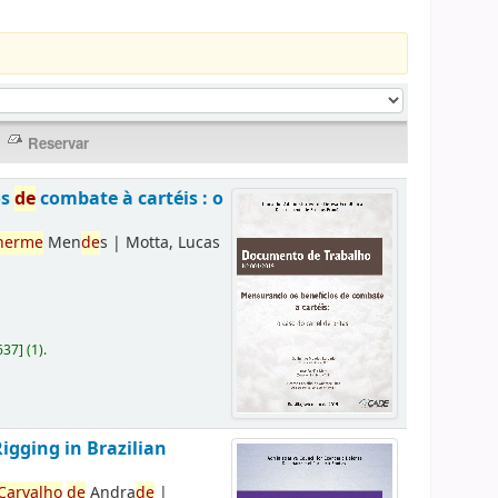
os
de
combate à cartéis : o
herme
Men
de
s
|
Motta, Lucas
637
]
(1).
Rigging in Brazilian
Carvalho
de
Andra
de
|