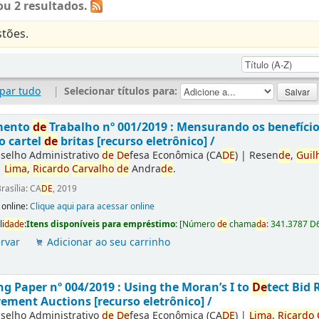
u 2 resultados.
tões.
par tudo
|
Selecionar títulos para:
mento
de
Trabalho nº 001/2019 : Mensurando os benefíci
o cartel
de
britas [recurso eletrônico] /
selho Administrativo
de
De
fesa Econômica (CA
DE
)
|
Resen
de
,
Guil
|
Lima,
Ricardo
Carvalho
de
Andra
de
.
rasília: CA
DE
, 2019
 online:
Clique aqui para acessar online
li
da
de
:
Itens disponíveis para empréstimo:
[
Número
de
chama
da
:
341.3787 D
rvar
Adicionar ao seu carrinho
g Paper nº 004/2019 : Using the Moran’s I to
De
tect Bid 
ement Auctions [recurso eletrônico] /
selho Administrativo
de
De
fesa Econômica (CA
DE
)
|
Lima,
Ricardo