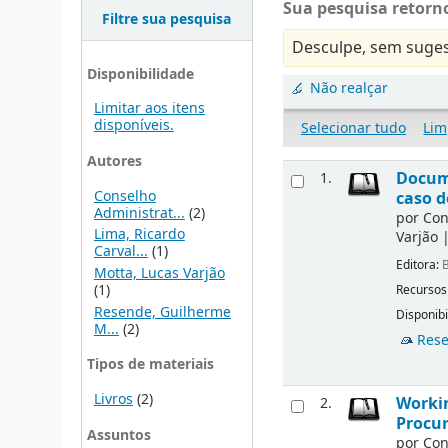
Sua pesquisa retorno
Filtre sua pesquisa
Desculpe, sem suges
Disponibilidade
Não realçar
Limitar aos itens
disponíveis.
Selecionar tudo
Lim
Autores
Docu
1.
Conselho
caso d
Administrat...
(2)
por
Con
Lima, Ricardo
Varjão
Carval...
(1)
Editora:
B
Motta, Lucas Varjão
(1)
Recursos
Resende, Guilherme
Disponibi
M...
(2)
Rese
Tipos de materiais
Livros
(2)
Workin
2.
Procur
Assuntos
por
Con