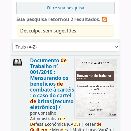
Filtre sua pesquisa
Sua pesquisa retornou 2 resultados.
Desculpe, sem sugestões.
Documento
de
Trabalho nº
001/2019 :
Mensurando os
benefícios
de
combate à cartéis
: o caso do cartel
de
britas [recurso
eletrônico] /
por
Conselho
Administrativo
de
De
fesa Econômica (CA
DE
)
|
Resen
de
,
Guilherme
Men
de
s
|
Motta, Lucas Varjão
|