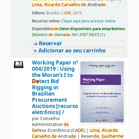
Lima,
Ricardo
Carvalho
de
Andra
de
.
Editora:
Brasília: CA
DE
, 2019
Recursos online:
Clique aqui para acessar online
Disponibili
da
de
:
Itens disponíveis para empréstimo:
[
Número
de
chama
da
:
341.3787 D637
]
(1).
Reservar
Adicionar ao seu carrinho
Working Paper nº
004/2019 : Using
the Moran’s I to
De
tect Bid
Rigging in
Brazilian
Procurement
Auctions [recurso
eletrônico] /
por
Conselho
Administrativo
de
De
fesa Econômica (CA
DE
)
|
Lima,
Ricardo
Carvalho
de
Andra
de
|
Resen
de
,
Guilherme