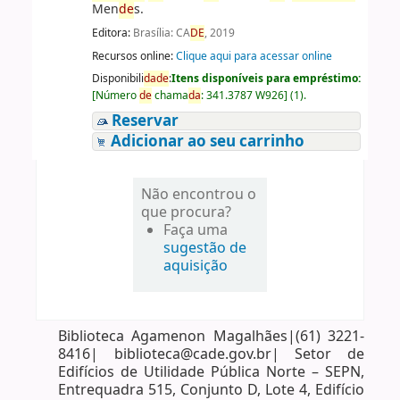
Men
de
s.
Editora:
Brasília: CA
DE
, 2019
Recursos online:
Clique aqui para acessar online
Disponibili
da
de
:
Itens disponíveis para empréstimo:
[
Número
de
chama
da
:
341.3787 W926
]
(1).
Reservar
Adicionar ao seu carrinho
Não encontrou o
que procura?
Faça uma
sugestão de
aquisição
Biblioteca Agamenon Magalhães|(61) 3221-
8416| biblioteca@cade.gov.br| Setor de
Edifícios de Utilidade Pública Norte – SEPN,
Entrequadra 515, Conjunto D, Lote 4, Edifício