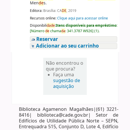
Men
de
s.
Editora:
Brasília: CA
DE
, 2019
Recursos online:
Clique aqui para acessar online
Disponibili
da
de
:
Itens disponíveis para empréstimo:
[
Número
de
chama
da
:
341.3787 W926
]
(1).
Reservar
Adicionar ao seu carrinho
Não encontrou o
que procura?
Faça uma
sugestão de
aquisição
Biblioteca Agamenon Magalhães|(61) 3221-
8416| biblioteca@cade.gov.br| Setor de
Edifícios de Utilidade Pública Norte – SEPN,
Entrequadra 515, Conjunto D, Lote 4, Edifício