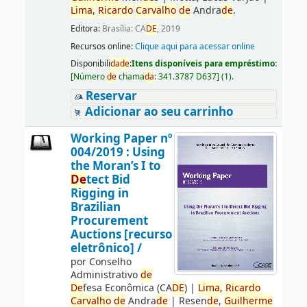
Lima,
Ricardo
Carvalho
de
Andra
de
.
Editora:
Brasília: CA
DE
, 2019
Recursos online:
Clique aqui para acessar online
Disponibili
da
de
:
Itens disponíveis para empréstimo:
[
Número
de
chama
da
:
341.3787 D637
]
(1).
Reservar
Adicionar ao seu carrinho
Working Paper nº
004/2019 : Using
the Moran’s I to
De
tect Bid
Rigging in
Brazilian
Procurement
Auctions [recurso
eletrônico] /
por
Conselho
Administrativo
de
De
fesa Econômica (CA
DE
)
|
Lima,
Ricardo
Carvalho
de
Andra
de
|
Resen
de
,
Guilherme