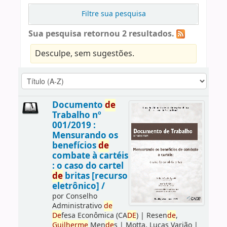
Filtre sua pesquisa
Sua pesquisa retornou 2 resultados.
Desculpe, sem sugestões.
Documento
de
Trabalho nº
001/2019 :
Mensurando os
benefícios
de
combate à cartéis
: o caso do cartel
de
britas [recurso
eletrônico] /
por
Conselho
Administrativo
de
De
fesa Econômica (CA
DE
)
|
Resen
de
,
Guilherme
Men
de
s
|
Motta, Lucas Varjão
|